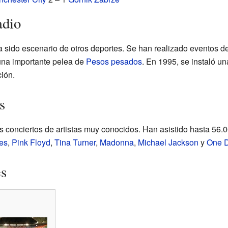
adio
ha sido escenario de otros deportes. Se han realizado eventos d
una importante pelea de
Pesos pesados
. En 1995, se instaló un
ión.
s
 conciertos de artistas muy conocidos. Han asistido hasta 56.
es
,
Pink Floyd
,
Tina Turner
,
Madonna
,
Michael Jackson
y
One D
es