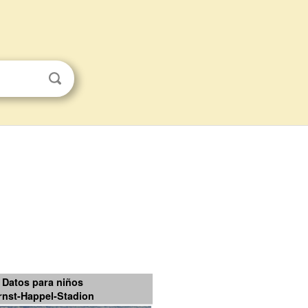
Datos para niños
rnst-Happel-Stadion