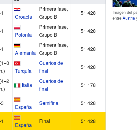
Primera fase,
Imagen del pa
–1
51 428
Croacia
Grupo B
entre
Austria
Primera fase,
–1
51 428
Polonia
Grupo B
Primera fase,
–1
51 428
Alemania
Grupo B
(1–3
Cuartos de
51 428
n.)
Turquía
final
(4–2
Cuartos de
Italia
51 178
n.)
final
–3
Semifinal
51 428
España
–1
Final
51 428
España