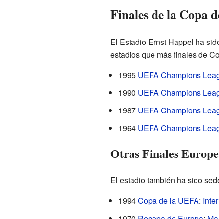
Finales de la Copa 
El Estadio Ernst Happel ha sid
estadios que más finales de C
1995
UEFA Champions Lea
1990
UEFA Champions Lea
1987
UEFA Champions Lea
1964
UEFA Champions Lea
Otras Finales Europe
El estadio también ha sido sede
1994
Copa de la UEFA
:
Inte
1970
Recopa de Europa
:
Man