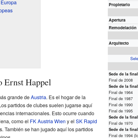
e Europa
Propietario
ropeas
Apertura
Remodelación
Arquitecto
Sele
Sede de la fina
io Ernst Happel
Final de 2008
Sede de la fin
Final de 1964
 más grande de
Austria
. Es el hogar de la
Final de 1987
 Los partidos de clubes suelen jugarse aquí
Final de 1990
Final de 1995
encias internacionales. Esto ocurre cuando
Sede de la fina
Viena, como el
FK Austria Wien
y el
SK Rapid
Final de 1970
. También se han jugado aquí los partidos
Sede de la fin
Final de 1994
(I
uipos.