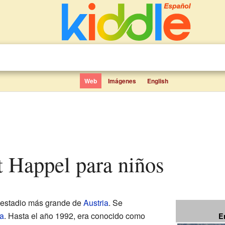
Web
Imágenes
English
st Happel para niños
 estadio más grande de
Austria
. Se
a
. Hasta el año 1992, era conocido como
E