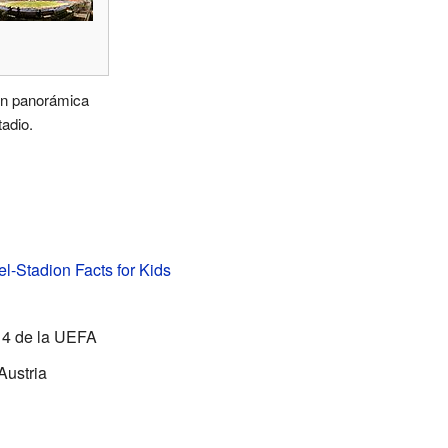
n panorámica
tadio.
l-Stadion Facts for Kids
 4 de la UEFA
Austria