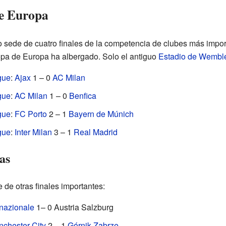
de Europa
o sede de cuatro finales de la competencia de clubes más impor
opa de Europa ha albergado. Solo el antiguo
Estadio de Wembl
gue
:
Ajax
1 – 0
AC Milan
gue
:
AC Milan
1 – 0
Benfica
gue
:
FC Porto
2 – 1
Bayern de Múnich
gue
:
Inter Milan
3 – 1
Real Madrid
as
 de otras finales importantes:
rnazionale
1– 0 Austria Salzburg
chester City
2 – 1
Górnik Zabrze