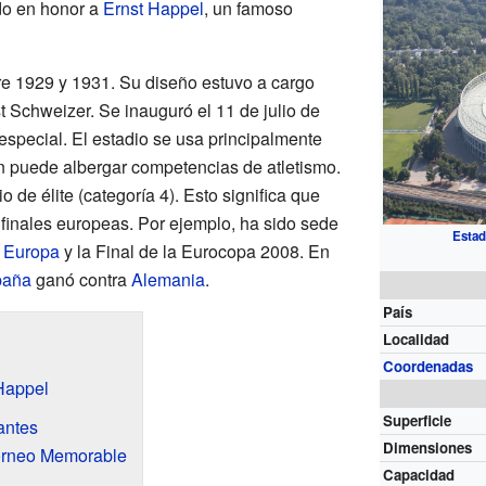
do en honor a
Ernst Happel
, un famoso
tre 1929 y 1931. Su diseño estuvo a cargo
t Schweizer. Se inauguró el 11 de julio de
especial. El estadio se usa principalmente
én puede albergar competencias de atletismo.
o de élite (categoría 4). Esto significa que
finales europeas. Por ejemplo, ha sido sede
Estad
 Europa
y la Final de la Eurocopa 2008. En
paña
ganó contra
Alemania
.
País
Localidad
Coordenadas
 Happel
Superficie
antes
Dimensiones
orneo Memorable
Capacidad