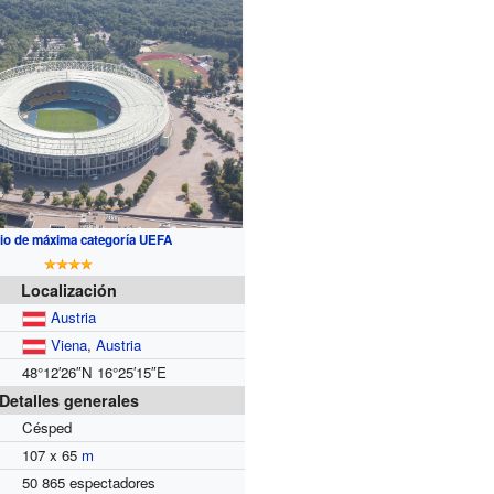
io de máxima categoría UEFA
Localización
Austria
Viena
,
Austria
48°12′26″N
16°25′15″E
Detalles generales
Césped
107 x 65
m
50 865 espectadores