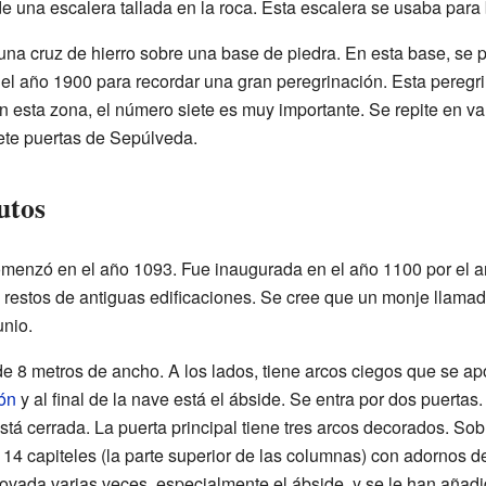
de una escalera tallada en la roca. Esta escalera se usaba para 
una cruz de hierro sobre una base de piedra. En esta base, se p
 el año 1900 para recordar una gran peregrinación. Esta peregr
esta zona, el número siete es muy importante. Se repite en vari
iete puertas de Sepúlveda.
utos
comenzó en el año 1093. Fue inaugurada en el año 1100 por el 
 restos de antiguas edificaciones. Se cree que un monje llamado
unio.
e 8 metros de ancho. A los lados, tiene arcos ciegos que se 
ón
y al final de la nave está el ábside. Se entra por dos puertas.
 está cerrada. La puerta principal tiene tres arcos decorados. So
14 capiteles (la parte superior de las columnas) con adornos 
enovada varias veces, especialmente el ábside, y se le han añadi