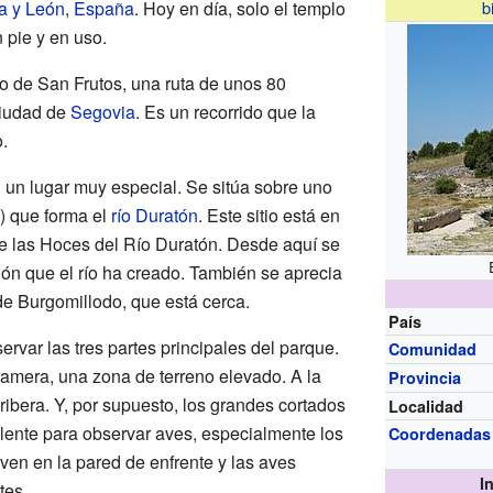
la y León
,
España
. Hoy en día, solo el templo
b
 pie y en uso.
no de San Frutos, una ruta de unos 80
ciudad de
Segovia
. Es un recorrido que la
.
n un lugar muy especial. Se sitúa sobre uno
o) que forma el
río Duratón
. Este sitio está en
de las Hoces del Río Duratón. Desde aquí se
ón que el río ha creado. También se aprecia
de Burgomillodo, que está cerca.
País
rvar las tres partes principales del parque.
Comunidad
aramera, una zona de terreno elevado. A la
Provincia
 ribera. Y, por supuesto, los grandes cortados
Localidad
elente para observar aves, especialmente los
Coordenadas
ven en la pared de enfrente y las aves
I
tes.