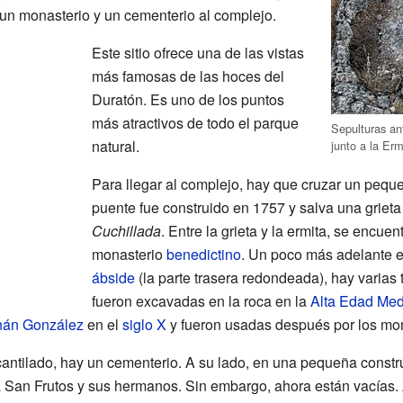
 un monasterio y un cementerio al complejo.
Este sitio ofrece una de las vistas
más famosas de las hoces del
Duratón. Es uno de los puntos
más atractivos de todo el parque
Sepulturas an
natural.
junto a la Er
Para llegar al complejo, hay que cruzar un pequ
puente fue construido en 1757 y salva una griet
Cuchillada
. Entre la grieta y la ermita, se encuen
monasterio
benedictino
. Un poco más adelante es
ábside
(la parte trasera redondeada), hay varias
fueron excavadas en la roca en la
Alta Edad Med
nán González
en el
siglo X
y fueron usadas después por los mo
acantilado, hay un cementerio. A su lado, en una pequeña constr
a San Frutos y sus hermanos. Sin embargo, ahora están vacías. 