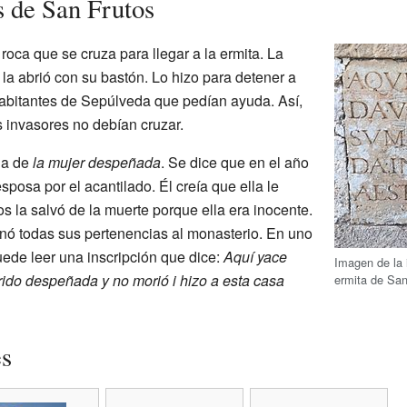
 de San Frutos
 roca que se cruza para llegar a la ermita. La
la abrió con su bastón. Lo hizo para detener a
 habitantes de Sepúlveda que pedían ayuda. Así,
os invasores no debían cruzar.
la de
la mujer despeñada
. Se dice que en el año
osa por el acantilado. Él creía que ella le
os la salvó de la muerte porque ella era inocente.
nó todas sus pertenencias al monasterio. En uno
uede leer una inscripción que dice:
Aquí yace
Imagen de la 
ido despeñada y no morió i hizo a esta casa
ermita de San
es