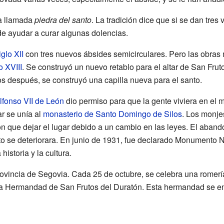
ra llamada
piedra del santo
. La tradición dice que si se dan tres 
e ayudar a curar algunas dolencias.
iglo XII
con tres nuevos ábsides semicirculares. Pero las obras m
o XVIII
. Se construyó un nuevo retablo para el altar de San Fruto
s después, se construyó una capilla nueva para el santo.
lfonso VII de León
dio permiso para que la gente viviera en el 
r se unía al
monasterio de Santo Domingo de Silos
. Los monje
on que dejar el lugar debido a un cambio en las leyes. El aband
se deteriorara. En junio de 1931, fue declarado Monumento Nac
historia y la cultura.
rovincia de Segovia. Cada 25 de octubre, se celebra una romería
 la Hermandad de San Frutos del Duratón. Esta hermandad se en