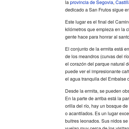
la
provincia de Segovia
,
Castil
dedicado a San Frutos sigue en
Este lugar es el final del Cami
kilómetros que empieza en la 
gente hace para honrar al santo
El conjunto de la ermita está e
de los meandros (curvas del rí
el corazón del parque natural 
puede ver el impresionante cañ
el agua tranquila del Embalse 
Desde la ermita, se pueden obse
En la parte de arriba está la p
orilla del río, hay un bosque de
o acantilados. Es un lugar exc
buitres leonados. Sus nidos se 
vuelan muy cerca de los visitan