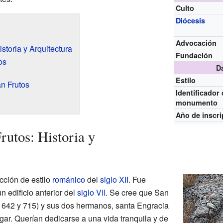
Culto
Diócesis
Advocación
storia y Arquitectura
Fundación
os
D
Estilo
n Frutos
Identificador
monumento
Año de inscri
rutos: Historia y
cción de estilo
románico
del
siglo XII
. Fue
n edificio anterior del
siglo VII
. Se cree que San
os 642 y 715) y sus dos hermanos, santa Engracia
ugar. Querían dedicarse a una vida tranquila y de