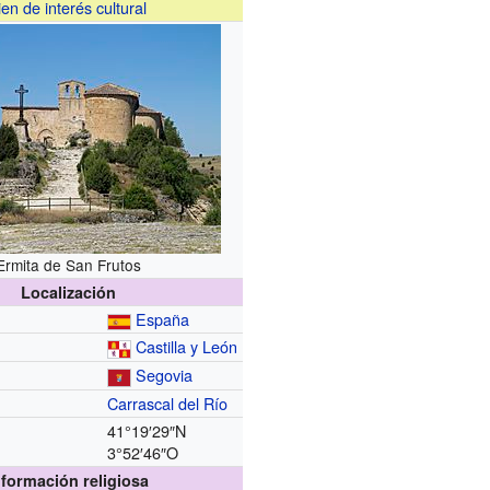
ien de interés cultural
Ermita de San Frutos
Localización
España
Castilla y León
Segovia
Carrascal del Río
41°19′29″N
3°52′46″O
nformación religiosa