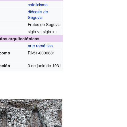
catolicismo
diócesis de
Segovia
Frutos de Segovia
siglo
vii
siglo
xii
atos arquitectónicos
arte románico
RI-51-0000881
 como
3 de junio de 1931
pción