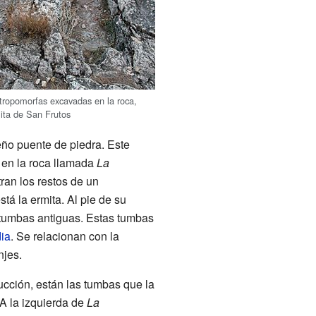
tropomorfas excavadas en la roca,
mita de San Frutos
eño puente de piedra. Este
a en la roca llamada
La
tran los restos de un
tá la ermita. Al pie de su
 tumbas antiguas. Estas tumbas
ia
. Se relacionan con la
njes.
ucción, están las tumbas que la
A la izquierda de
La