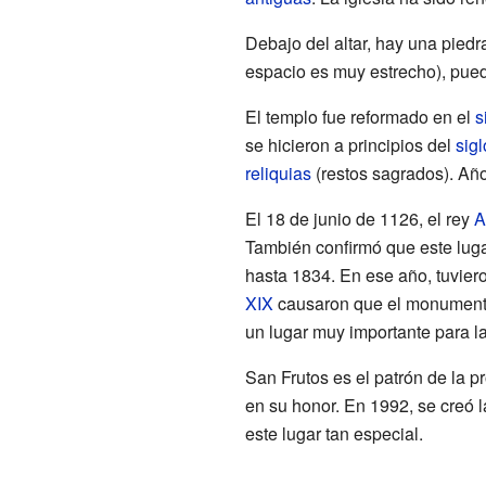
Debajo del altar, hay una pied
espacio es muy estrecho), pued
El templo fue reformado en el
s
se hicieron a principios del
sigl
reliquias
(restos sagrados). Año
El 18 de junio de 1126, el rey
A
También confirmó que este luga
hasta 1834. En ese año, tuvier
XIX
causaron que el monumento 
un lugar muy importante para la 
San Frutos es el patrón de la p
en su honor. En 1992, se creó
este lugar tan especial.