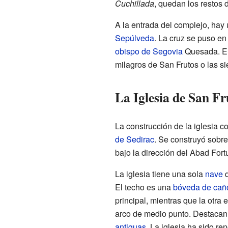
Cuchillada
, quedan los restos 
A la entrada del complejo, hay 
Sepúlveda
. La cruz se puso en
obispo de Segovia
Quesada. En 
milagros de San Frutos o las s
La Iglesia de San Fr
La construcción de la iglesia 
de Sedirac
. Se construyó sobre
bajo la dirección del Abad Fort
La iglesia tiene una sola
nave
d
El techo es una
bóveda de cañ
principal, mientras que la otra
arco de medio punto. Destacan 
antiguas
. La iglesia ha sido r