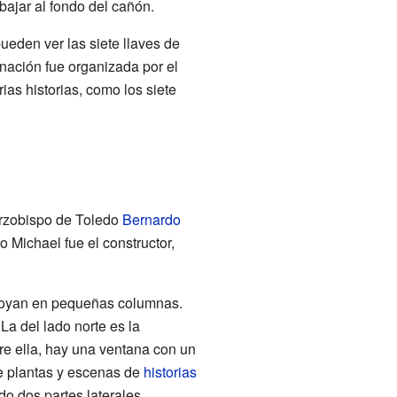
bajar al fondo del cañón.
ueden ver las siete llaves de
inación fue organizada por el
as historias, como los siete
arzobispo de Toledo
Bernardo
 Michael fue el constructor,
apoyan en pequeñas columnas.
 La del lado norte es la
bre ella, hay una ventana con un
de plantas y escenas de
historias
do dos partes laterales.