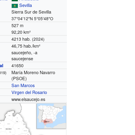
Sevilla
Sierra Sur de Sevilla
37°04′12″N
5°05′48″O
527 m
92,20 km²
4213 hab.
(2024)
46,75 hab./km²
saucejeño, -a
saucejense
41650
al
María Moreno Navarro
019)
(PSOE)
San Marcos
Virgen del Rosario
www.elsaucejo.es