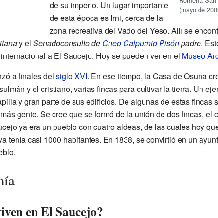
Romería San 
de su imperio. Un lugar importante
(mayo de 200
de esta época es Irni, cerca de la
zona recreativa del Vado del Yeso. Allí se enco
nitana
y el
Senadoconsulto de
Cneo Calpurnio Pisón
padre
. Est
internacional a El Saucejo. Hoy se pueden ver en el
Museo Arq
ó a finales del
siglo XVI
. En ese tiempo, la Casa de Osuna cr
ulmán y el cristiano, varias fincas para cultivar la tierra. Un 
illa y gran parte de sus edificios. De algunas de estas fincas 
más gente. Se cree que se formó de la unión de dos fincas, el cor
ucejo ya era un pueblo con cuatro aldeas, de las cuales hoy q
ya tenía casi 1000 habitantes. En 1838, se convirtió en un ayun
eblo.
mía
iven en El Saucejo?