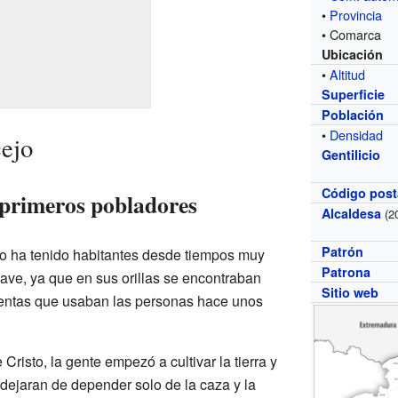
•
Provincia
• Comarca
Ubicación
•
Altitud
Superficie
Población
•
Densidad
cejo
Gentilicio
Código post
 primeros pobladores
Alcaldesa
(2
Patrón
jo ha tenido habitantes desde tiempos muy
Patrona
lave, ya que en sus orillas se encontraban
Sitio web
ientas que usaban las personas hace unos
risto, la gente empezó a cultivar la tierra y
 dejaran de depender solo de la caza y la