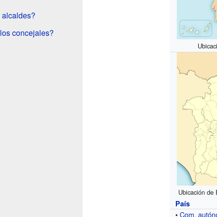
 alcaldes?
los concejales?
Ubicac
Ubicación de E
País
•
Com. autó