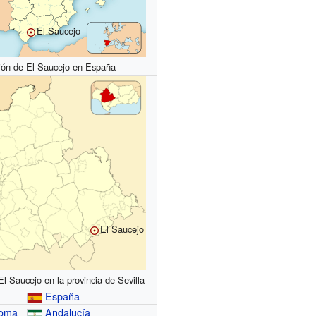
El Saucejo
ión de El Saucejo en España
El Saucejo
l Saucejo en la provincia de Sevilla
España
noma
Andalucía