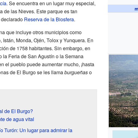
cía
. Se encuentra en un lugar muy especial,
m
a de las Nieves. Este parque es tan
 declarado
Reserva de la Biosfera
.
na que incluye otros municipios como
 Istán, Monda, Ojén, Tolox y Yunquera. En
ción de 1758 habitantes. Sin embargo, en
mo la Feria de San Agustín o la Semana
en el pueblo puede aumentar mucho, ¡hasta
sonas de El Burgo se les llama
burgueñas
o
al de El Burgo?
te de agua vital
o Turón: Un lugar para admirar la