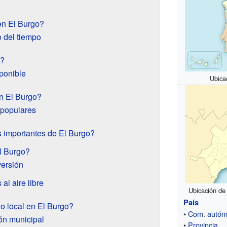
en El Burgo?
o del tiempo
o?
ponible
Ubica
en El Burgo?
 populares
 importantes de El Burgo?
l Burgo?
versión
al aire libre
Ubicación de
País
o local en El Burgo?
•
Com. autó
ión municipal
•
Provincia