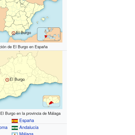
El Burgo
ción de El Burgo en España
El Burgo
 El Burgo en la provincia de Málaga
España
noma
Andalucía
Málaga