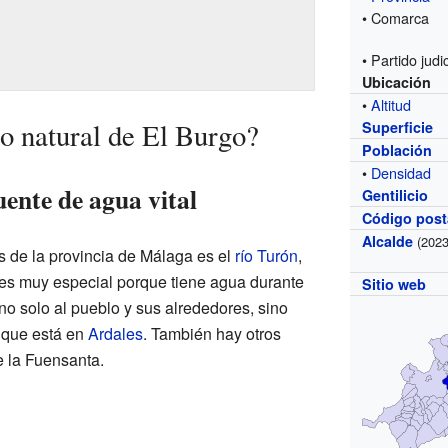
• Comarca
• Partido judic
Ubicación
•
Altitud
o natural de El Burgo?
Superficie
Población
•
Densidad
ente de agua vital
Gentilicio
Código post
Alcalde
(2023
s de la provincia de Málaga es el
río Turón
,
 es muy especial porque tiene agua durante
Sitio web
no solo al pueblo y sus alrededores, sino
 que está en
Ardales
. También hay otros
e la Fuensanta.