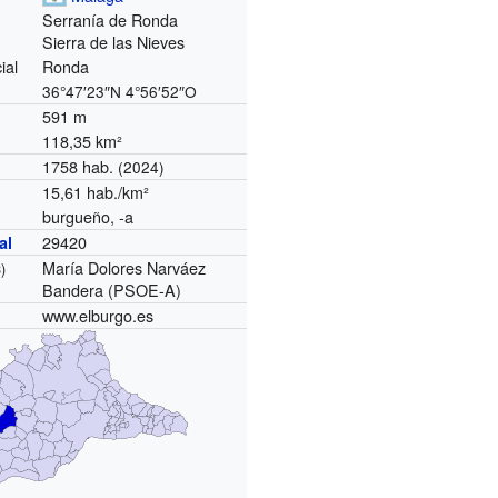
Serranía de Ronda
Sierra de las Nieves
ial
Ronda
36°47′23″N
4°56′52″O
591 m
118,35 km²
1758 hab.
(2024)
15,61 hab./km²
burgueño, -a
29420
al
María Dolores Narváez
)
Bandera (PSOE-A)
www.elburgo.es