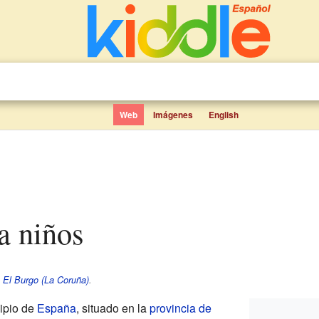
Web
Imágenes
English
ra niños
e
El Burgo (La Coruña)
.
ipio de
España
, situado en la
provincia de