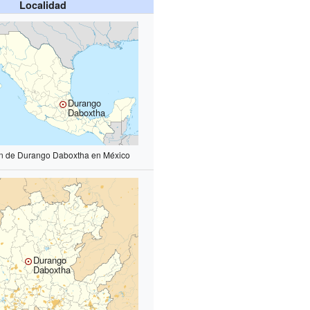
Localidad
Durango
Daboxtha
ón de Durango Daboxtha en México
Durango
Daboxtha