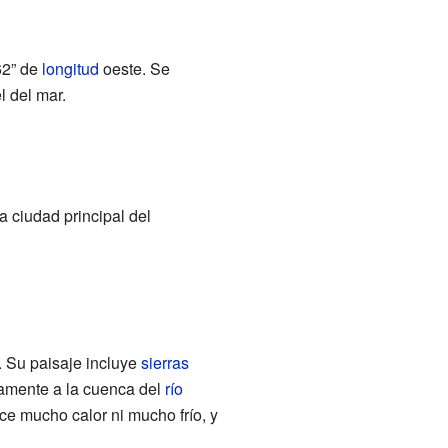
62” de
longitud
oeste. Se
l del mar.
a ciudad principal del
 Su paisaje incluye
sierras
camente a la cuenca del
río
ce mucho calor ni mucho frío, y