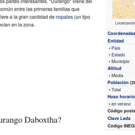
os partes interesantes. "Durango" viene del
común entre las primeras familias que
fiere a la gran cantidad de
nopales
(un tipo
Localizació
ecían en la zona.
Coordenada
Entidad
•
País
•
Estado
• Municipio
Altitud
• Media
Población
(2
• Total
Huso horari
• en
verano
Código posta
urango Daboxtha?
Clave Lada
Código INEG