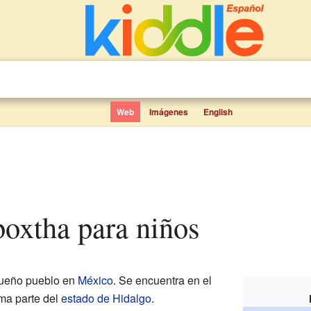
Web
Imágenes
English
boxtha para niños
ueño pueblo en
México
. Se encuentra en el
ma parte del
estado de Hidalgo
.