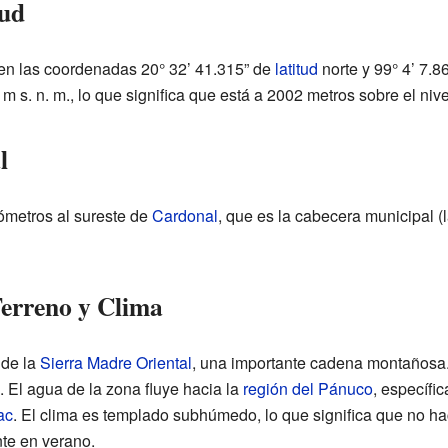
tud
en las coordenadas 20° 32’ 41.315” de
latitud
norte y 99° 4’ 7.8
 s. n. m., lo que significa que está a 2002 metros sobre el nive
l
lómetros al sureste de
Cardonal
, que es la cabecera municipal (l
Terreno y Clima
 de la
Sierra Madre Oriental
, una importante cadena montañosa.
. El agua de la zona fluye hacia la
región del Pánuco
, específi
ac
. El clima es templado subhúmedo, lo que significa que no ha
nte en verano.