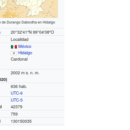
n de Durango Daboxtha en Hidalgo
20°32′41″N
99°04′08″O
s
Localidad
México
Hidalgo
Cardonal
2002 m s. n. m.
020)
636 hab.
UTC-6
o
UTC-5
42379
l
759
130150035
I