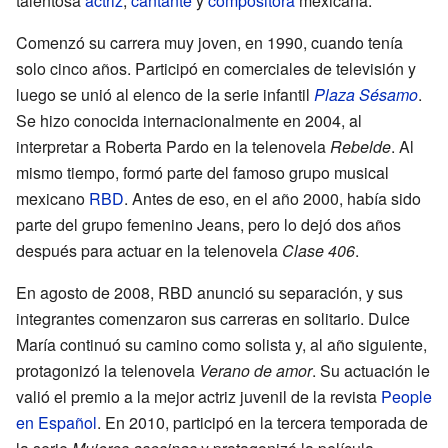
talentosa
actriz
,
cantante
y
compositora
mexicana.
Comenzó su carrera muy joven, en 1990, cuando tenía
solo cinco años. Participó en comerciales de televisión y
luego se unió al elenco de la serie infantil
Plaza Sésamo
.
Se hizo conocida internacionalmente en 2004, al
interpretar a Roberta Pardo en la telenovela
Rebelde
. Al
mismo tiempo, formó parte del famoso grupo musical
mexicano
RBD
. Antes de eso, en el año 2000, había sido
parte del grupo femenino Jeans, pero lo dejó dos años
después para actuar en la telenovela
Clase 406
.
En agosto de 2008, RBD anunció su separación, y sus
integrantes comenzaron sus carreras en solitario. Dulce
María continuó su camino como solista y, al año siguiente,
protagonizó la telenovela
Verano de amor
. Su actuación le
valió el premio a la mejor actriz juvenil de la revista
People
en Español
. En 2010, participó en la tercera temporada de