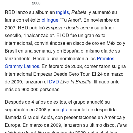
2008.
RBD lanzó su álbum en
inglés
,
Rebels
, y aumentó su
fama con el éxito
bilingüe
"Tu Amor". En noviembre de
2007, RBD publicó
Empezar desde cero
y su primer
sencillo, "Inalcanzable". El CD fue un gran éxito
internacional, convirtiéndose en disco de oro en México y
Brasil en una semana, y en España el mismo día de su
lanzamiento. Recibió una nominación a los
Premios
Grammy Latinos
. En febrero de 2008, comenzaron su gira
internacional Empezar Desde Cero Tour. El 24 de marzo
de 2009, lanzaron el
DVD
Live In Brasilia
, filmado ante
más de 900,000 personas.
Después de 4 años de éxitos, el grupo anunció su
separación en 2008 y una
gira
mundial de despedida
llamada Gira del Adiós, con presentaciones en América y
Europa. En marzo de 2009, lanzaron su último disco,
Para
olvidarte de mí
. En noviembre de 2009, salió el último