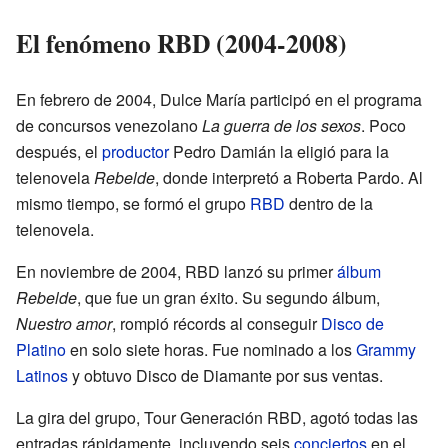
El fenómeno RBD (2004-2008)
En febrero de 2004, Dulce María participó en el programa
de concursos venezolano
La guerra de los sexos
. Poco
después, el
productor
Pedro Damián la eligió para la
telenovela
Rebelde
, donde interpretó a Roberta Pardo. Al
mismo tiempo, se formó el grupo
RBD
dentro de la
telenovela.
En noviembre de 2004, RBD lanzó su primer
álbum
Rebelde
, que fue un gran éxito. Su segundo álbum,
Nuestro amor
, rompió récords al conseguir
Disco de
Platino
en solo siete horas. Fue nominado a los
Grammy
Latinos
y obtuvo Disco de Diamante por sus ventas.
La gira del grupo, Tour Generación RBD, agotó todas las
entradas rápidamente, incluyendo seis
conciertos
en el