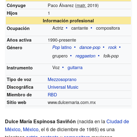
Paco Álvarez (
matr.
2019)
Cónyuge
1
Hijos
Información profesional
Actriz
cantante
compositora
Ocupación
1990-presente
Años activa
latino
Pop
dance-pop
rock
Género
grupero
reggaeton
folk-pop
Voz
guitarra
Instrumento
Mezzosoprano
Tipo de voz
Universal Music
Discográfica
RBD
Miembro de
www.dulcemaria.com.mx
Sitio web
Dulce María Espinosa Saviñón
(nacida en la
Ciudad de
México
,
México
, el 6 de diciembre de 1985) es una