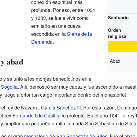
conexión espiritual más
profunda. Por eso, entre 1031
y 1033, se fue a vivir como
Santuario
ermitaño en una cueva
Orden
escondida en la
Sierra de la
religiosa
Demanda
.
 y abad
Abad
o y se unió a los monjes benedictinos en el
 Cogolla
. Allí, demostró ser muy capaz y fue ascendido a maest
 luego a prior (un cargo importante dentro del monasterio).
el rey de Navarra,
García Sánchez III
. Por esta razón, Domingo 
 el rey
Fernando I de Castilla
lo protegió. En el año 1041, el rey
r y ampliar una pequeña ermita llamada San Sebastián de Silos
 en el gran
monasterio de San Sebastián de Silos
. Fue el
abad