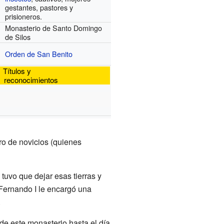
gestantes, pastores y
prisioneros.
Monasterio de Santo Domingo
de Silos
Orden de San Benito
Títulos y
reconocimientos
ro de novicios (quienes
tuvo que dejar esas tierras y
 Fernando I le encargó una
.
de este monasterio hasta el día