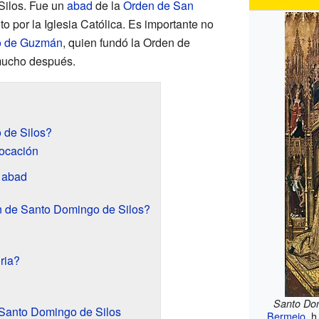
Silos. Fue un
abad
de la
Orden de San
o por la Iglesia Católica. Es importante no
o de Guzmán
, quien fundó la Orden de
mucho después.
 de Silos?
vocación
 abad
n de Santo Domingo de Silos?
ria?
Santo Dom
 Santo Domingo de Silos
Bermejo
, 