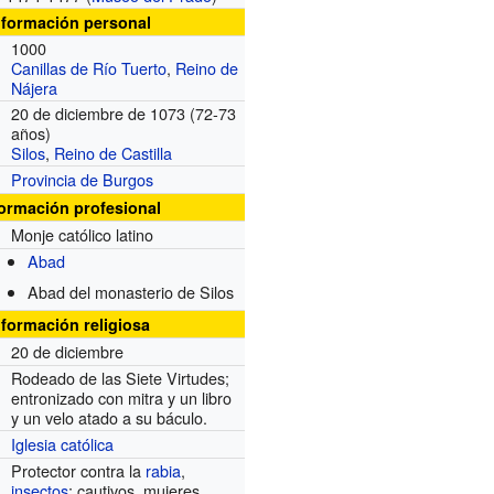
nformación personal
1000
Canillas de Río Tuerto
,
Reino de
Nájera
20 de diciembre de 1073 (72-73
años)
Silos
,
Reino de Castilla
Provincia de Burgos
formación profesional
Monje católico latino
Abad
Abad del monasterio de Silos
nformación religiosa
20 de diciembre
Rodeado de las Siete Virtudes;
entronizado con mitra y un libro
y un velo atado a su báculo.
Iglesia católica
Protector contra la
rabia
,
insectos
; cautivos, mujeres