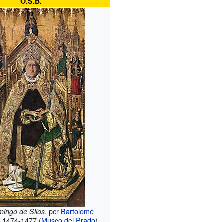
O.S.B.
, por
Bartolomé
ingo de Silos
h. 1474-1477 (
Museo del Prado
)