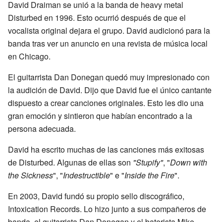
David Draiman se unió a la banda de heavy metal
Disturbed en 1996. Esto ocurrió después de que el
vocalista original dejara el grupo. David audicionó para la
banda tras ver un anuncio en una revista de música local
en Chicago.
El guitarrista Dan Donegan quedó muy impresionado con
la audición de David. Dijo que David fue el único cantante
dispuesto a crear canciones originales. Esto les dio una
gran emoción y sintieron que habían encontrado a la
persona adecuada.
David ha escrito muchas de las canciones más exitosas
de Disturbed. Algunas de ellas son
"Stupify"
, "
Down with
the Sickness
", "
Indestructible
" e "
Inside the Fire
".
En 2003, David fundó su propio sello discográfico,
Intoxication Records. Lo hizo junto a sus compañeros de
banda, el guitarrista Dan Donegan y el baterista Mike