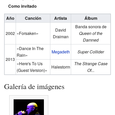
Como invitado
Año
Canción
Artista
Álbum
Banda sonora de
David
2002
«Forsaken»
Queen of the
Draiman
Damned
«Dance In The
Megadeth
Super Collider
Rain»
2013
«Here's To Us
The Strange Case
Halestorm
(Guest Version)»
Of...
Galería de imágenes