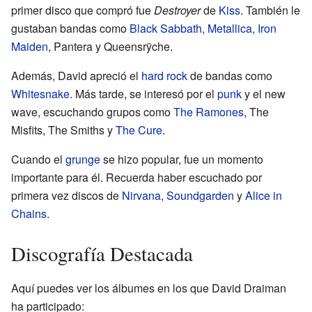
primer disco que compró fue
Destroyer
de
Kiss
. También le
gustaban bandas como
Black Sabbath
,
Metallica
,
Iron
Maiden
, Pantera y Queensrÿche.
Además, David apreció el
hard rock
de bandas como
Whitesnake
. Más tarde, se interesó por el
punk
y el new
wave, escuchando grupos como
The Ramones
, The
Misfits, The Smiths y
The Cure
.
Cuando el
grunge
se hizo popular, fue un momento
importante para él. Recuerda haber escuchado por
primera vez discos de
Nirvana
,
Soundgarden
y
Alice in
Chains
.
Discografía Destacada
Aquí puedes ver los álbumes en los que David Draiman
ha participado: