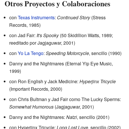
Otros Proyectos y Colaboraciones
con
Texas Instruments
:
Continued Story
(Stress
Records, 1985)
con Jad Fair:
It's Spooky
(50 Skidillion Watts, 1989;
reeditado por Jagjaguwar, 2001)
con
Yo La Tengo
:
Speeding Motorcycle
, sencillo (1990)
Danny and the Nightmares (Eternal Yip Eye Music,
1999)
con Ron English y Jack Medicine:
Hyperjinx Tricycle
(Important Records, 2000)
con Chris Bultman y Jad Fair como The Lucky Sperms:
Somewhat Humorous
(Jagjaguwar, 2001)
Danny and the Nightmares:
Natzi
, sencillo (2001)
con Hyperjinx Tricycle:
Long Lost Love
, sencillo (2002)