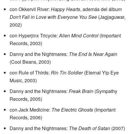
con Okkervil River:
Happy Hearts
, además del álbum
Don't Fall in Love with Everyone You See
(Jagjaguwar,
2002)
con Hyperjinx Tricycle:
Alien Mind Control
(Important
Records, 2003)
Danny and the Nightmares:
The End Is Near Again
(Cool Beans, 2003)
con Rule of Thirds:
Rin Tin Soldier
(Eternal Yip Eye
Music, 2003)
Danny and the Nightmares:
Freak Brain
(Sympathy
Records, 2005)
con Jack Medicine:
The Electric Ghosts
(Important
Records, 2006)
Danny and the Nightmares:
The Death of Satan
(2007)