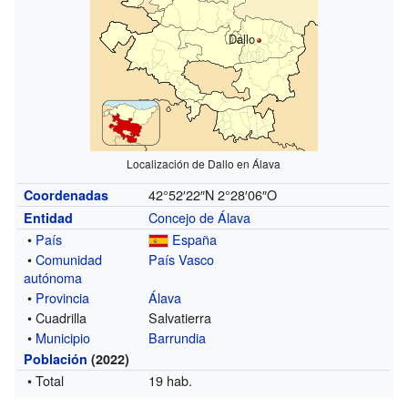
Dallo
Localización de Dallo en Álava
42°52′22″N
2°28′06″O
Coordenadas
Concejo de Álava
Entidad
•
País
España
•
Comunidad
País Vasco
autónoma
•
Provincia
Álava
• Cuadrilla
Salvatierra
•
Municipio
Barrundia
Población
(2022)
• Total
19 hab.