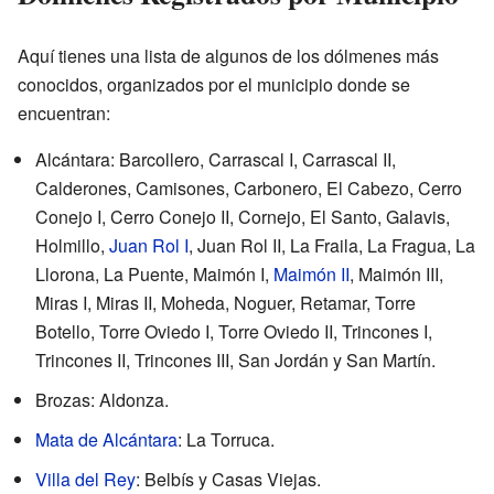
Aquí tienes una lista de algunos de los dólmenes más
conocidos, organizados por el municipio donde se
encuentran:
Alcántara: Barcollero, Carrascal I, Carrascal II,
Calderones, Camisones, Carbonero, El Cabezo, Cerro
Conejo I, Cerro Conejo II, Cornejo, El Santo, Galavis,
Holmillo,
Juan Rol I
, Juan Rol II, La Fraila, La Fragua, La
Llorona, La Puente, Maimón I,
Maimón II
, Maimón III,
Miras I, Miras II, Moheda, Noguer, Retamar, Torre
Botello, Torre Oviedo I, Torre Oviedo II, Trincones I,
Trincones II, Trincones III, San Jordán y San Martín.
Brozas: Aldonza.
Mata de Alcántara
: La Torruca.
Villa del Rey
: Belbís y Casas Viejas.