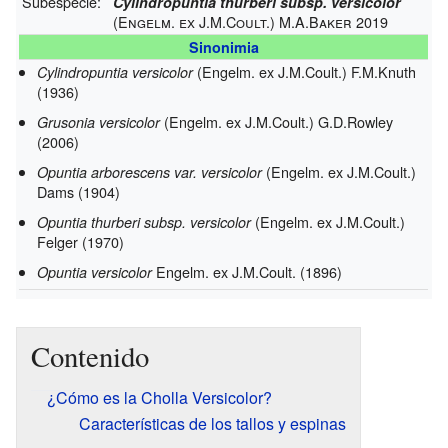
Subespecie:
Cylindropuntia thurberi subsp. versicolor
(Engelm. ex J.M.Coult.) M.A.Baker 2019
Sinonimia
(Engelm. ex J.M.Coult.) F.M.Knuth
Cylindropuntia versicolor
(1936)
(Engelm. ex J.M.Coult.) G.D.Rowley
Grusonia versicolor
(2006)
(Engelm. ex J.M.Coult.)
Opuntia arborescens var. versicolor
Dams (1904)
(Engelm. ex J.M.Coult.)
Opuntia thurberi subsp. versicolor
Felger (1970)
Engelm. ex J.M.Coult. (1896)
Opuntia versicolor
Contenido
¿Cómo es la Cholla Versicolor?
Características de los tallos y espinas