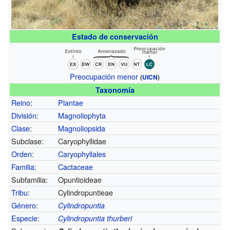
Estado de conservación
Preocupación menor
(
UICN
)
Taxonomía
Reino
:
Plantae
División
:
Magnoliophyta
Clase
:
Magnoliopsida
Subclase:
Caryophyllidae
Orden
:
Caryophyllales
Familia
:
Cactaceae
Subfamilia:
Opuntioideae
Tribu
:
Cylindropuntieae
Género
:
Cylindropuntia
Especie
:
Cylindropuntia thurberi