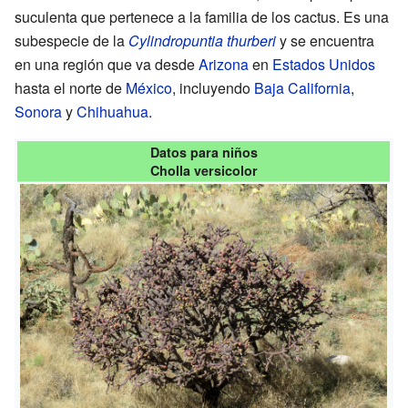
suculenta que pertenece a la familia de los cactus. Es una
subespecie de la
Cylindropuntia thurberi
y se encuentra
en una región que va desde
Arizona
en
Estados Unidos
hasta el norte de
México
, incluyendo
Baja California
,
Sonora
y
Chihuahua
.
Datos para niños
Cholla versicolor