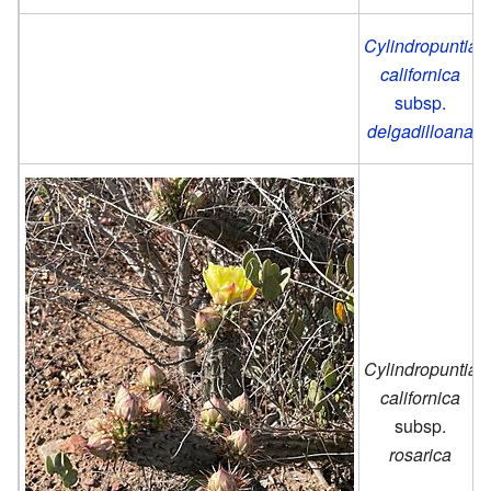
Cylindropuntia
californica
subsp.
delgadilloana
Cylindropuntia
californica
subsp.
rosarica