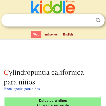
Web
Imágenes
English
Cylindropuntia californica
para niños
Enciclopedia para niños
Datos para niños
Choya de serpiente