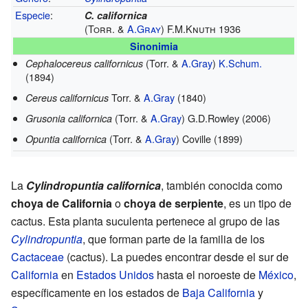
Especie
:
C. californica
(Torr. &
A.Gray
) F.M.Knuth 1936
Sinonimia
(Torr. &
A.Gray
)
K.Schum.
Cephalocereus californicus
(1894)
Torr. &
A.Gray
(1840)
Cereus californicus
(Torr. &
A.Gray
) G.D.Rowley (2006)
Grusonia californica
(Torr. &
A.Gray
) Coville (1899)
Opuntia californica
La
Cylindropuntia californica
, también conocida como
choya de California
o
choya de serpiente
, es un tipo de
cactus. Esta planta suculenta pertenece al grupo de las
Cylindropuntia
, que forman parte de la familia de los
Cactaceae
(cactus). La puedes encontrar desde el sur de
California
en
Estados Unidos
hasta el noroeste de
México
,
específicamente en los estados de
Baja California
y