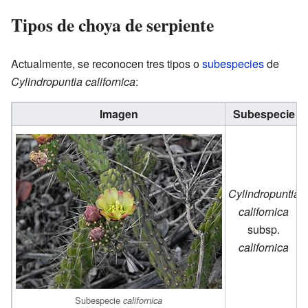
Tipos de choya de serpiente
Actualmente, se reconocen tres tipos o
subespecies
de
Cylindropuntia californica
:
Imagen
Subespecie
Cylindropuntia
californica
subsp.
californica
Subespecie
californica