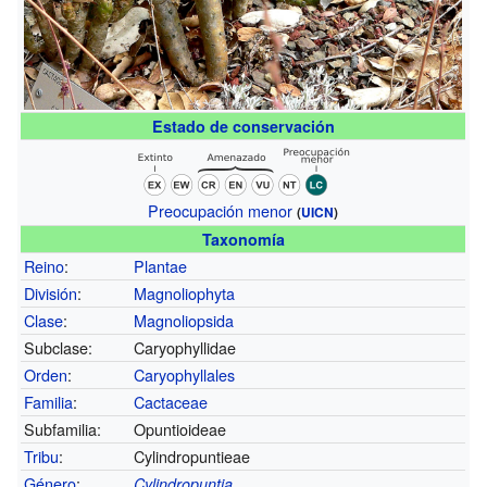
Estado de conservación
Preocupación menor
(
UICN
)
Taxonomía
Reino
:
Plantae
División
:
Magnoliophyta
Clase
:
Magnoliopsida
Subclase:
Caryophyllidae
Orden
:
Caryophyllales
Familia
:
Cactaceae
Subfamilia:
Opuntioideae
Tribu
:
Cylindropuntieae
Género
:
Cylindropuntia