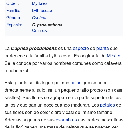
Orden
:
Myrtales
Familia
:
Lythraceae
Género
:
Cuphea
Especie
:
C. procumbens
Ortega
La
Cuphea procumbens
es una
especie
de
planta
que
pertenece a la familia Lythraceae. Es originaria de
México
.
Se le conoce por varios nombres comunes como calavera
o nube azul.
Esta planta se distingue por sus
hojas
que se unen
directamente al tallo, sin un pequeño tallo propio (son casi
sésiles). Sus flores se agrupan en la parte superior de los
tallos y cuelgan un poco cuando maduran. Los
pétalos
de
sus flores son de color claro y casi del mismo tamaño.
Además, algunos de sus
estambres
(las partes masculinas
de la flor) tienen una masa de pelitos que se pueden ver