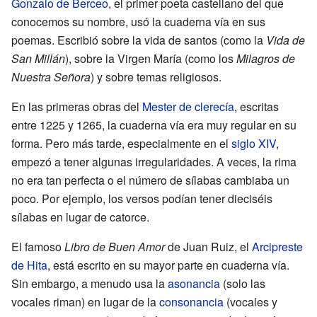
Gonzalo de Berceo
, el primer poeta castellano del que
conocemos su nombre, usó la cuaderna vía en sus
poemas. Escribió sobre la vida de santos (como la
Vida de
San Millán
), sobre la Virgen María (como los
Milagros de
Nuestra Señora
) y sobre temas religiosos.
En las primeras obras del
Mester de clerecía
, escritas
entre 1225 y 1265, la cuaderna vía era muy regular en su
forma. Pero más tarde, especialmente en el
siglo XIV
,
empezó a tener algunas irregularidades. A veces, la rima
no era tan perfecta o el número de sílabas cambiaba un
poco. Por ejemplo, los versos podían tener dieciséis
sílabas en lugar de catorce.
El famoso
Libro de Buen Amor
de Juan Ruiz, el
Arcipreste
de Hita
, está escrito en su mayor parte en cuaderna vía.
Sin embargo, a menudo usa la
asonancia
(solo las
vocales riman) en lugar de la
consonancia
(vocales y