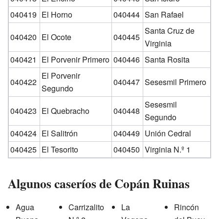
040419
El Horno
040444
San Rafael
Santa Cruz de
040420
El Ocote
040445
Virginia
040421
El Porvenir Primero
040446
Santa Rosita
El Porvenir
040422
040447
Sesesmil Primero
Segundo
Sesesmil
040423
El Quebracho
040448
Segundo
040424
El Salitrón
040449
Unión Cedral
040425
El Tesorito
040450
Virginia N.º 1
Algunos caseríos de Copán Ruinas
Agua
Carrizalito
La
Rincón