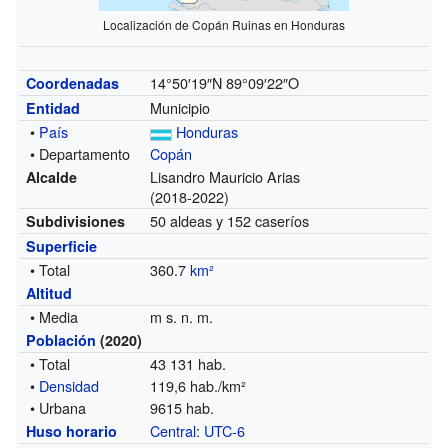
Localización de Copán Ruinas en Honduras
14°50′19″N
89°09′22″O
Coordenadas
Municipio
Entidad
•
País
Honduras
• Departamento
Copán
Lisandro Mauricio Arias
Alcalde
(2018-2022)
50 aldeas y 152 caseríos
Subdivisiones
Superficie
• Total
360.7
km²
Altitud
• Media
m s. n. m.
Población
(2020)
• Total
43 131 hab.
•
Densidad
119,6 hab./km²
• Urbana
9615 hab.
Central
:
UTC-6
Huso horario