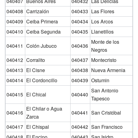
040407
Buenos Aires
040432
Las Delicias
040408
Carrizalón
040433
Las Flores
040409
Ceiba Primera
040434
Los Arcos
040410
Ceiba Segunda
040435
Llanetillos
Monte de los
040411
Colón Jubuco
040436
Negros
040412
Corralito
040437
Montecristo
040413
El Cisne
040438
Nueva Armenia
040414
El Cordoncillo
040439
Ostumin
San Antonio
040415
El Chical
040440
Tapesco
El Chilar o Agua
040416
040441
San Cristóbal
Zarca
040417
El Chispal
040442
San Francisco
040418
El Encino
040443
San Isidro