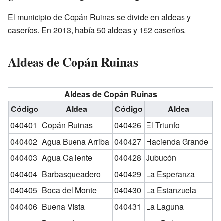
El municipio de Copán Ruinas se divide en aldeas y
caseríos. En 2013, había 50 aldeas y 152 caseríos.
Aldeas de Copán Ruinas
Aldeas de Copán Ruinas
Código
Aldea
Código
Aldea
040401
Copán Ruinas
040426
El Triunfo
040402
Agua Buena Arriba
040427
Hacienda Grande
040403
Agua Caliente
040428
Jubucón
040404
Barbasqueadero
040429
La Esperanza
040405
Boca del Monte
040430
La Estanzuela
040406
Buena Vista
040431
La Laguna