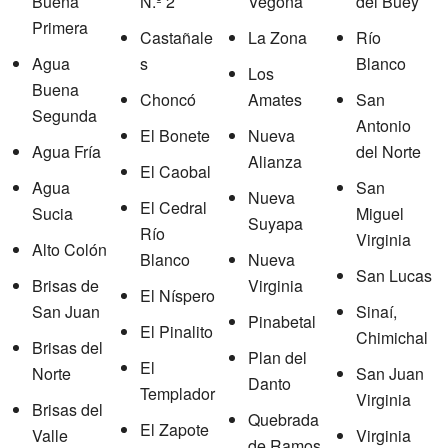
Buena
N.º 2
Vegona
del Buey
Primera
Castañale
La Zona
Río
Agua
s
Blanco
Los
Buena
Choncó
Amates
San
Segunda
Antonio
El Bonete
Nueva
Agua Fría
del Norte
Alianza
El Caobal
Agua
San
Nueva
El Cedral
Sucia
Miguel
Suyapa
Río
Virginia
Alto Colón
Blanco
Nueva
San Lucas
Brisas de
Virginia
El Níspero
San Juan
Sinaí,
Pinabetal
El Pinalito
Chimichal
Brisas del
Plan del
El
Norte
San Juan
Danto
Templador
Virginia
Brisas del
Quebrada
El Zapote
Valle
Virginia
de Ramos