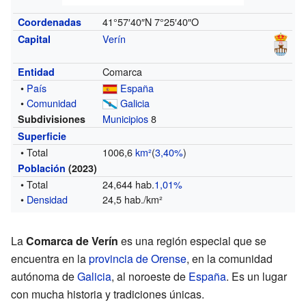
41°57′40″N
7°25′40″O
Coordenadas
Verín
Capital
Comarca
Entidad
•
País
España
•
Comunidad
Galicia
Municipios
8
Subdivisiones
Superficie
• Total
1006,6
km²
(
3,40%
)
Población
(2023)
• Total
24,644 hab.
1,01%
•
Densidad
24,5 hab./km²
La
Comarca de Verín
es una región especial que se
encuentra en la
provincia de Orense
, en la comunidad
autónoma de
Galicia
, al noroeste de
España
. Es un lugar
con mucha historia y tradiciones únicas.