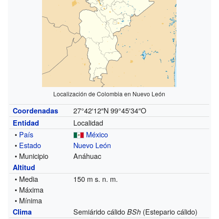
Localización de Colombia en Nuevo León
27°42′12″N
99°45′34″O
Coordenadas
Localidad
Entidad
•
País
México
•
Estado
Nuevo León
• Municipio
Anáhuac
Altitud
• Media
150 m s. n. m.
• Máxima
• Mínima
Semiárido cálido
(Estepario cálido)
Clima
BSh