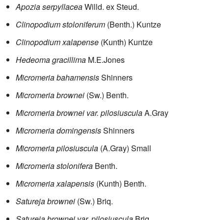
Apozia serpyllacea
Willd. ex Steud.
Clinopodium stoloniferum
(Benth.) Kuntze
Clinopodium xalapense
(Kunth) Kuntze
Hedeoma gracillima
M.E.Jones
Micromeria bahamensis
Shinners
Micromeria brownei
(Sw.) Benth.
Micromeria brownei var. pilosiuscula
A.Gray
Micromeria domingensis
Shinners
Micromeria pilosiuscula
(A.Gray) Small
Micromeria stolonifera
Benth.
Micromeria xalapensis
(Kunth) Benth.
Satureja brownei
(Sw.) Briq.
Satureja brownei var. pilosiuscula
Briq.