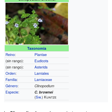
Taxonomía
Reino
:
Plantae
(sin rango):
Eudicots
(sin rango):
Asterids
Orden
:
Lamiales
Familia
:
Lamiaceae
Género
:
Clinopodium
Especie
:
C. brownei
(
Sw.
) Kuntze