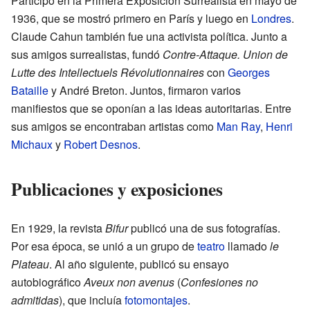
Participó en la Primera Exposición Surrealista en mayo de
1936, que se mostró primero en París y luego en
Londres
.
Claude Cahun también fue una activista política. Junto a
sus amigos surrealistas, fundó
Contre-Attaque. Union de
Lutte des Intellectuels Révolutionnaires
con
Georges
Bataille
y André Breton. Juntos, firmaron varios
manifiestos que se oponían a las ideas autoritarias. Entre
sus amigos se encontraban artistas como
Man Ray
,
Henri
Michaux
y
Robert Desnos
.
Publicaciones y exposiciones
En 1929, la revista
Bifur
publicó una de sus fotografías.
Por esa época, se unió a un grupo de
teatro
llamado
le
Plateau
. Al año siguiente, publicó su ensayo
autobiográfico
Aveux non avenus
(
Confesiones no
admitidas
), que incluía
fotomontajes
.