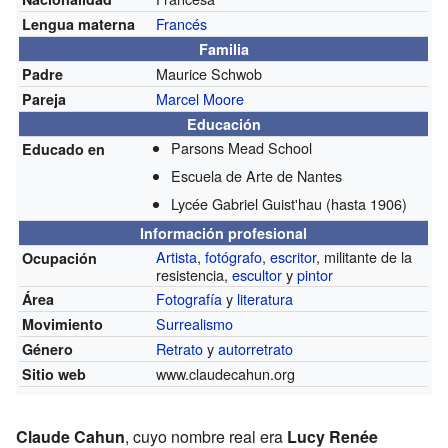
Francés
Lengua materna
Familia
Maurice Schwob
Padre
Marcel Moore
Pareja
Educación
Parsons Mead School
Educado en
Escuela de Arte de Nantes
Lycée Gabriel Guist'hau
(hasta 1906)
Información profesional
Artista
,
fotógrafo
,
escritor
, militante de la
Ocupación
resistencia,
escultor
y
pintor
Fotografía
y
literatura
Área
Surrealismo
Movimiento
Retrato
y
autorretrato
Género
www.claudecahun.org
Sitio web
Claude Cahun
, cuyo nombre real era
Lucy Renée