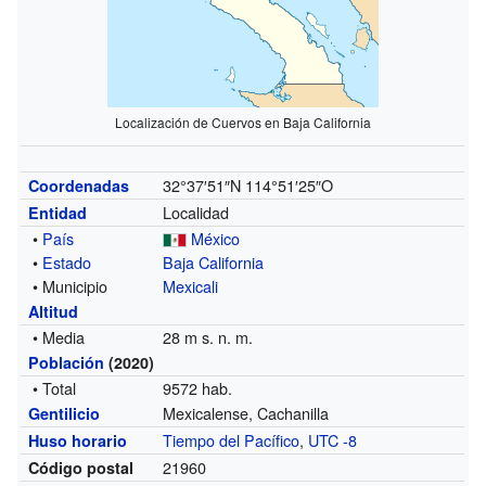
Localización de Cuervos en Baja California
32°37′51″N
114°51′25″O
Coordenadas
Localidad
Entidad
•
País
México
•
Estado
Baja California
• Municipio
Mexicali
Altitud
• Media
28 m s. n. m.
Población
(2020)
• Total
9572 hab.
Mexicalense, Cachanilla
Gentilicio
Tiempo del Pacífico
,
UTC -8
Huso horario
21960
Código postal