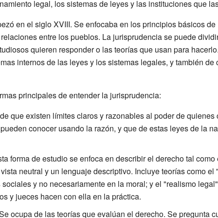
amiento legal, los sistemas de leyes y las instituciones que la
ó en el siglo XVIII. Se enfocaba en los principios básicos de l
s relaciones entre los pueblos. La jurisprudencia se puede dividi
udiosos quieren responder o las teorías que usan para hacerlo. H
mas internos de las leyes y los sistemas legales, y también de
formas principales de entender la jurisprudencia:
de que existen límites claros y razonables al poder de quienes 
e pueden conocer usando la razón, y que de estas leyes de la na
ta forma de estudio se enfoca en describir el derecho tal como 
vista neutral y un lenguaje descriptivo. Incluye teorías como el "
sociales y no necesariamente en la moral; y el "realismo legal",
s y jueces hacen con ella en la práctica.
Se ocupa de las teorías que evalúan el derecho. Se pregunta cuá