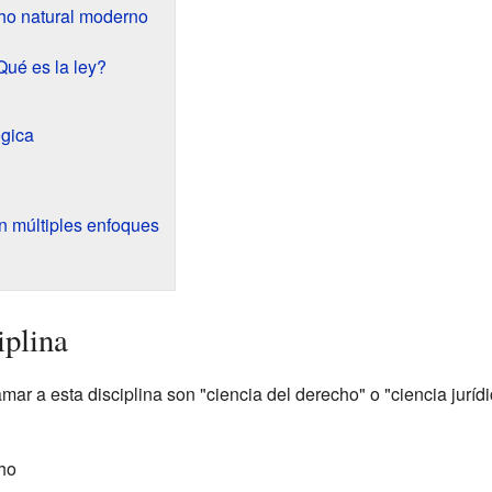
cho natural moderno
Qué es la ley?
ógica
n múltiples enfoques
iplina
r a esta disciplina son "ciencia del derecho" o "ciencia juríd
ho