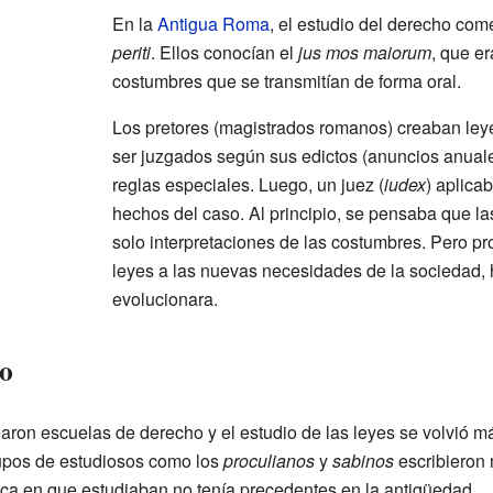
En la
Antigua Roma
, el estudio del derecho co
periti
. Ellos conocían el
jus mos maiorum
, que e
costumbres que se transmitían de forma oral.
Los pretores (magistrados romanos) creaban leyes
ser juzgados según sus edictos (anuncios anuale
reglas especiales. Luego, un juez (
iudex
) aplica
hechos del caso. Al principio, se pensaba que la
solo interpretaciones de las costumbres. Pero p
leyes a las nuevas necesidades de la sociedad,
evolucionara.
o
aron escuelas de derecho y el estudio de las leyes se volvió m
 grupos de estudiosos como los
proculianos
y
sabinos
escribieron 
fica en que estudiaban no tenía precedentes en la antigüedad.