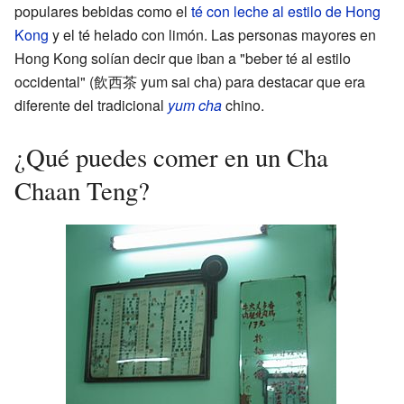
populares bebidas como el
té con leche al estilo de Hong
Kong
y el té helado con limón. Las personas mayores en
Hong Kong solían decir que iban a "beber té al estilo
occidental" (飲西茶 yum sai cha) para destacar que era
diferente del tradicional
yum cha
chino.
¿Qué puedes comer en un Cha
Chaan Teng?