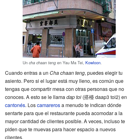
Un
en Yau Ma Tei,
Kowloon
.
cha chaan teng
Cuando entras a un
Cha chaan teng
, puedes elegir tu
asiento. Pero si el lugar está muy lleno, es común que
tengas que compartir mesa con otras personas que no
conoces. A esto se le llama
dap toi
(搭檯 daap3 toi2) en
cantonés
. Los
camareros
a menudo te indican dónde
sentarte para que el restaurante pueda acomodar a la
mayor cantidad de clientes posible. A veces, incluso te
piden que te muevas para hacer espacio a nuevos
clientes.