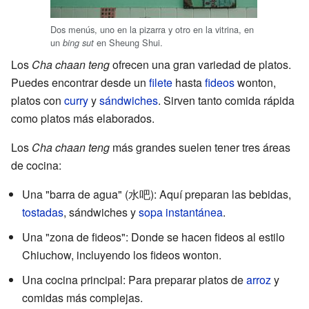
Dos menús, uno en la pizarra y otro en la vitrina, en
un
en Sheung Shui.
bing sut
Los
Cha chaan teng
ofrecen una gran variedad de platos.
Puedes encontrar desde un
filete
hasta
fideos
wonton,
platos con
curry
y
sándwiches
. Sirven tanto comida rápida
como platos más elaborados.
Los
Cha chaan teng
más grandes suelen tener tres áreas
de cocina:
Una "barra de agua" (水吧): Aquí preparan las bebidas,
tostadas
, sándwiches y
sopa instantánea
.
Una "zona de fideos": Donde se hacen fideos al estilo
Chiuchow, incluyendo los fideos wonton.
Una cocina principal: Para preparar platos de
arroz
y
comidas más complejas.