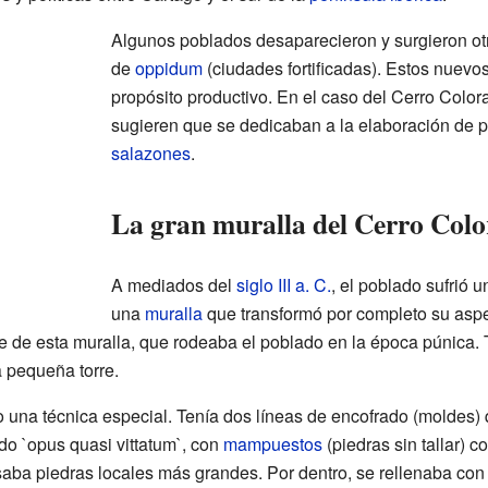
Algunos poblados desaparecieron y surgieron otr
de
oppidum
(ciudades fortificadas). Estos nuevo
propósito productivo. En el caso del Cerro Color
sugieren que se dedicaban a la elaboración de p
salazones
.
La gran muralla del Cerro Col
A mediados del
siglo III a. C.
, el poblado sufrió 
una
muralla
que transformó por completo su asp
e de esta muralla, que rodeaba el poblado en la época púnica.
a pequeña torre.
 una técnica especial. Tenía dos líneas de encofrado (moldes) 
do `opus quasi vittatum`, con
mampuestos
(piedras sin tallar) c
 usaba piedras locales más grandes. Por dentro, se rellenaba con