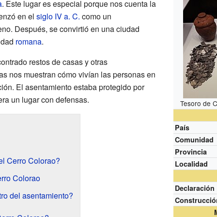
a
. Este lugar es especial porque nos cuenta la
menzó en el
siglo IV a. C.
como un
no. Después, se convirtió en una ciudad
iudad
romana
.
ontrado restos de casas y otras
ras nos muestran cómo vivían las personas en
ción. El asentamiento estaba protegido por
 era un lugar con defensas.
Tesoro de 
País
Comunidad
Provincia
el Cerro Colorao?
Localidad
erro Colorao
Declaración
ro del asentamiento?
Construcció