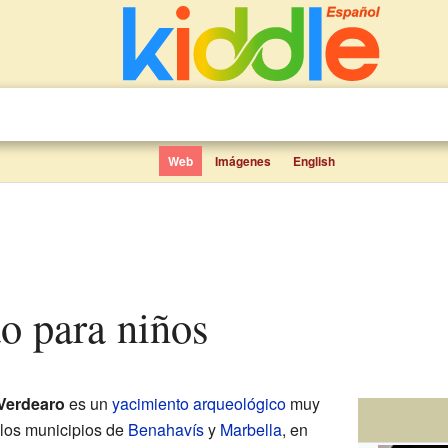
Web
Imágenes
English
ao para niños
 Verdearo
es un
yacimiento arqueológico
muy
 los municipios de
Benahavís
y
Marbella
, en