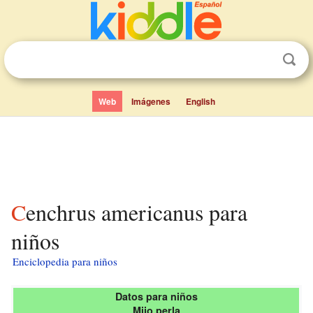
Web
Imágenes
English
Cenchrus americanus para
niños
Enciclopedia para niños
Datos para niños
Mijo perla