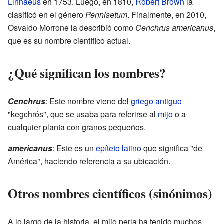
Linnaeus
en 1753. Luego, en 1810,
Robert Brown
la
clasificó en el género
Pennisetum
. Finalmente, en 2010,
Osvaldo Morrone la describió como
Cenchrus americanus
,
que es su nombre científico actual.
¿Qué significan los nombres?
Cenchrus
: Este nombre viene del
griego antiguo
"kegchrós", que se usaba para referirse al
mijo
o a
cualquier planta con granos pequeños.
americanus
: Este es un
epíteto
latino
que significa "de
América", haciendo referencia a su ubicación.
Otros nombres científicos (sinónimos)
A lo largo de la historia, el mijo perla ha tenido muchos