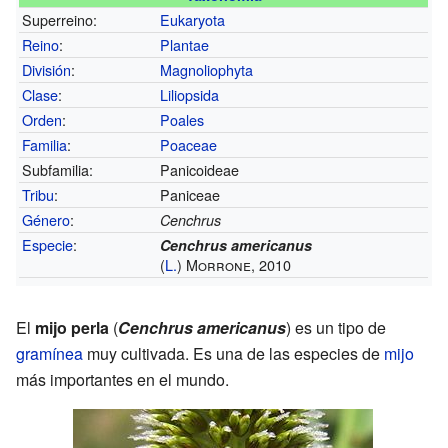
Superreino:
Eukaryota
Reino
:
Plantae
División
:
Magnoliophyta
Clase
:
Liliopsida
Orden
:
Poales
Familia
:
Poaceae
Subfamilia:
Panicoideae
Tribu
:
Paniceae
Género
:
Cenchrus
Especie
:
Cenchrus americanus
(
L.
) Morrone, 2010
El
mijo perla
(
Cenchrus americanus
) es un tipo de
gramínea
muy cultivada. Es una de las especies de
mijo
más importantes en el mundo.