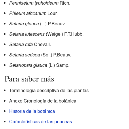
Pennisetum typhoideum
Rich.
Phleum africanum
Lour.
Setaria glauca
(L.) P.Beauv.
Setaria lutescens
(Weigel) F.T.Hubb.
Setaria rufa
Chevall.
Setaria sericea
(Sol.) P.Beauv.
Setariopsis glauca
(L.) Samp.
Para saber más
Terminología descriptiva de las plantas
Anexo:Cronología de la botánica
Historia de la botánica
Características de las poáceas