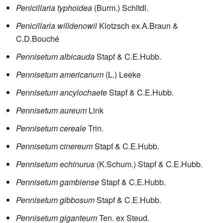
Penicillaria typhoidea
(Burm.) Schltdl.
Penicillaria willdenowii
Klotzsch ex.A.Braun &
C.D.Bouché
Pennisetum albicauda
Stapf & C.E.Hubb.
Pennisetum americanum
(L.) Leeke
Pennisetum ancylochaete
Stapf & C.E.Hubb.
Pennisetum aureum
Link
Pennisetum cereale
Trin.
Pennisetum cinereum
Stapf & C.E.Hubb.
Pennisetum echinurus
(K.Schum.) Stapf & C.E.Hubb.
Pennisetum gambiense
Stapf & C.E.Hubb.
Pennisetum gibbosum
Stapf & C.E.Hubb.
Pennisetum giganteum
Ten. ex Steud.