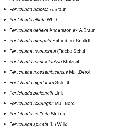
Penicillaria arabica
A.Braun
Penicillaria ciliata
Willd.
Penicillaria deflexa
Andersson ex A.Braun
Penicillaria elongata
Schrad. ex Schltdl.
Penicillaria involucrata
(Roxb.) Schult.
Penicillaria macrostachya
Klotzsch
Penicillaria mossambicensis
Müll.Berol
Penicillaria nigritarum
Schltdl.
Penicillaria plukenetii
Link
Penicillaria roxburghii
Müll.Berol
Penicillaria solitaria
Stokes
Penicillaria spicata
(L.) Willd.