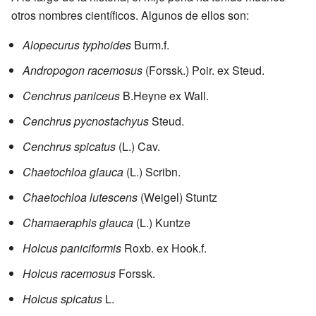
otros nombres científicos. Algunos de ellos son:
Alopecurus typhoides
Burm.f.
Andropogon racemosus
(Forssk.) Poir. ex Steud.
Cenchrus paniceus
B.Heyne ex Wall.
Cenchrus pycnostachyus
Steud.
Cenchrus spicatus
(L.) Cav.
Chaetochloa glauca
(L.) Scribn.
Chaetochloa lutescens
(Weigel) Stuntz
Chamaeraphis glauca
(L.) Kuntze
Holcus paniciformis
Roxb. ex Hook.f.
Holcus racemosus
Forssk.
Holcus spicatus
L.