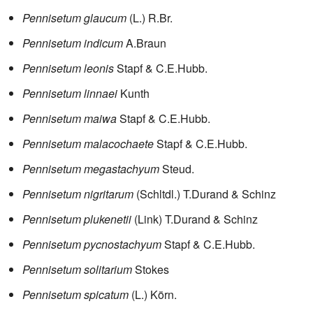
Pennisetum glaucum
(L.) R.Br.
Pennisetum indicum
A.Braun
Pennisetum leonis
Stapf & C.E.Hubb.
Pennisetum linnaei
Kunth
Pennisetum maiwa
Stapf & C.E.Hubb.
Pennisetum malacochaete
Stapf & C.E.Hubb.
Pennisetum megastachyum
Steud.
Pennisetum nigritarum
(Schltdl.) T.Durand & Schinz
Pennisetum plukenetii
(Link) T.Durand & Schinz
Pennisetum pycnostachyum
Stapf & C.E.Hubb.
Pennisetum solitarium
Stokes
Pennisetum spicatum
(L.) Körn.