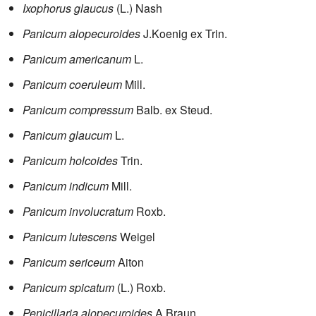
Ixophorus glaucus
(L.) Nash
Panicum alopecuroides
J.Koenig ex Trin.
Panicum americanum
L.
Panicum coeruleum
Mill.
Panicum compressum
Balb. ex Steud.
Panicum glaucum
L.
Panicum holcoides
Trin.
Panicum indicum
Mill.
Panicum involucratum
Roxb.
Panicum lutescens
Weigel
Panicum sericeum
Aiton
Panicum spicatum
(L.) Roxb.
Penicillaria alopecuroides
A.Braun