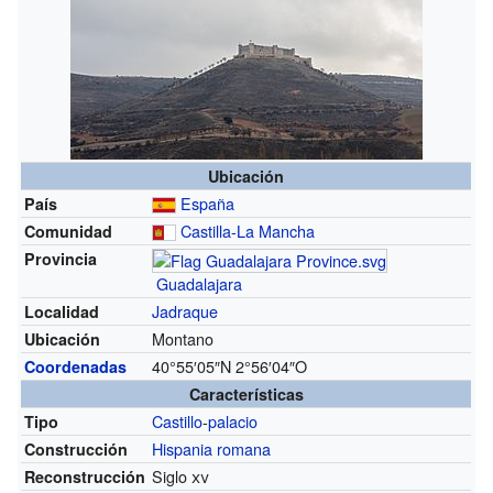
Ubicación
España
País
Castilla-La Mancha
Comunidad
Provincia
Guadalajara
Jadraque
Localidad
Montano
Ubicación
40°55′05″N
2°56′04″O
Coordenadas
Características
Castillo
-
palacio
Tipo
Hispania romana
Construcción
Siglo
xv
Reconstrucción