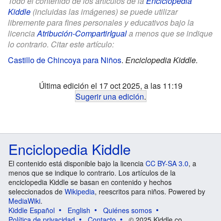
Todo el contenido de los artículos de la
Enciclopedia
Kiddle
(incluidas las imágenes) se puede utilizar
libremente para fines personales y educativos bajo la
licencia
Atribución-CompartirIgual
a menos que se indique
lo contrario. Citar este artículo:
Castillo de Chincoya para Niños
.
Enciclopedia Kiddle.
Última edición el 17 oct 2025, a las 11:19
Sugerir una edición
.
Enciclopedia Kiddle
El contenido está disponible bajo la licencia
CC BY-SA 3.0
, a
menos que se indique lo contrario. Los artículos de la
enciclopedia Kiddle se basan en contenido y hechos
seleccionados de
Wikipedia
, reescritos para niños. Powered by
MediaWiki
.
Kiddle Español
English
Quiénes somos
Política de privacidad
Contacto
© 2025 Kiddle.co