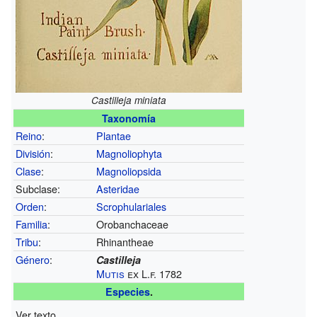
Castilleja miniata
Taxonomía
Reino
:
Plantae
División
:
Magnoliophyta
Clase
:
Magnoliopsida
Subclase:
Asteridae
Orden
:
Scrophulariales
Familia
:
Orobanchaceae
Tribu
:
Rhinantheae
Género
:
Castilleja
Mutis
ex L.f. 1782
Especies
.
Ver texto.