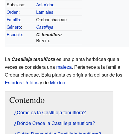
Subclase:
Asteridae
Orden
:
Lamiales
Familia
:
Orobanchaceae
Género
:
Castilleja
Especie
:
C. tenuiflora
Benth.
La
Castilleja tenuiflora
es una planta herbácea que a
veces se considera una
maleza
. Pertenece a la familia
Orobanchaceae. Esta planta es originaria del sur de los
Estados Unidos
y de
México
.
Contenido
¿Cómo es la Castilleja tenuiflora?
¿Dónde Crece la Castilleja tenuiflora?
¿Quién Describió la Castilleja tenuiflora?