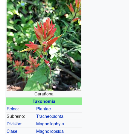
Garañona
Taxonomía
Reino
:
Plantae
Subreino:
Tracheobionta
División
:
Magnoliophyta
Clase
:
Magnoliopsida