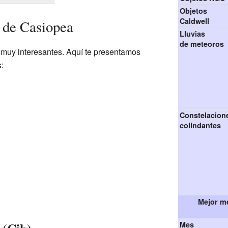
Objetos
Caldwell
s de Casiopea
Lluvias
de meteoros
s muy interesantes. Aquí te presentamos
:
Constelacion
colindantes
Mejor me
Mes