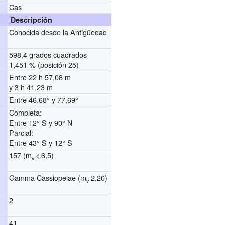
Cas
Descripción
Conocida desde la Antigüedad
598,4 grados cuadrados
1,451 % (posición 25)
Entre 22 h 57,08 m
y 3 h 41,23 m
Entre 46,68° y 77,69°
Completa:
Entre 12° S y 90° N
Parcial:
Entre 43° S y 12° S
157 (m
< 6,5)
v
Gamma Cassiopeiae (m
2,20)
v
2
41