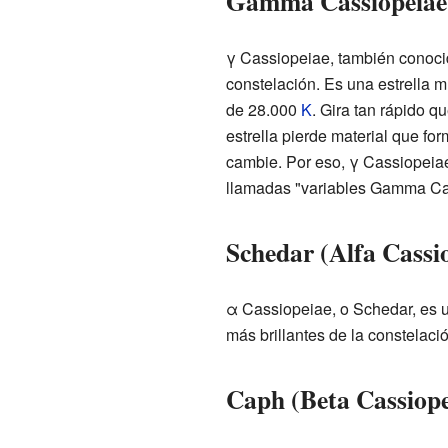
Gamma Cassiopeiae 
γ Cassiopeiae, también conocid
constelación. Es una estrella m
de 28.000
K
. Gira tan rápido 
estrella pierde material que for
cambie. Por eso, γ Cassiopeiae 
llamadas "variables Gamma Ca
Schedar (Alfa Cassi
α Cassiopeiae, o Schedar, es 
más brillantes de la constelació
Caph (Beta Cassiope