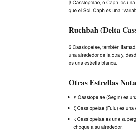
β Cassiopeiae, o Caph, es una 
que el Sol. Caph es una "variabl
Ruchbah (Delta Cass
δ Cassiopeiae, también llama
una alrededor de la otra y, desd
es una estrella blanca.
Otras Estrellas Nota
ε Cassiopeiae (Segin) es una 
ζ Cassiopeiae (Fulu) es una 
κ Cassiopeiae es una supergi
choque a su alrededor.