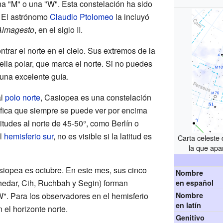
na "M" o una "W". Esta constelación ha sido
 El astrónomo
Claudio Ptolomeo
la incluyó
Almagesto
, en el siglo II.
trar el norte en el cielo. Sus extremos de la
ella polar, que marca el norte. Si no puedes
una excelente guía.
al
polo norte
, Casiopea es una constelación
nifica que siempre se puede ver por encima
titudes al norte de 45-50°, como Berlín o
l
hemisferio sur
, no es visible si la latitud es
Carta celeste
la que apa
iopea es octubre. En este mes, sus cinco
Nombre
chedar, Cih, Ruchbah y Segin) forman
en español
W". Para los observadores en el hemisferio
Nombre
en latín
 el horizonte norte.
Genitivo