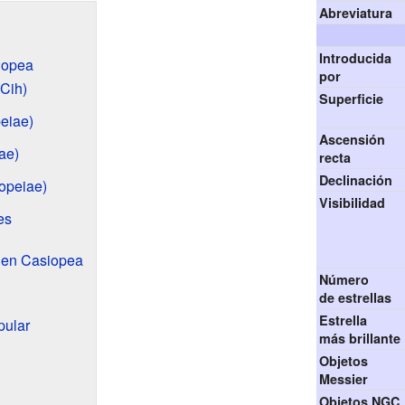
Abreviatura
Introducida
siopea
por
Cih)
Superficie
eiae)
Ascensión
ae)
recta
Declinación
opeiae)
Visibilidad
es
 en Casiopea
Número
de estrellas
Estrella
pular
más brillante
Objetos
Messier
Objetos NGC