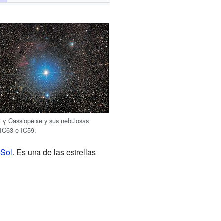
 γ Cassiopeiae y sus nebulosas
 IC63 e IC59.
l
Sol
. Es una de las estrellas