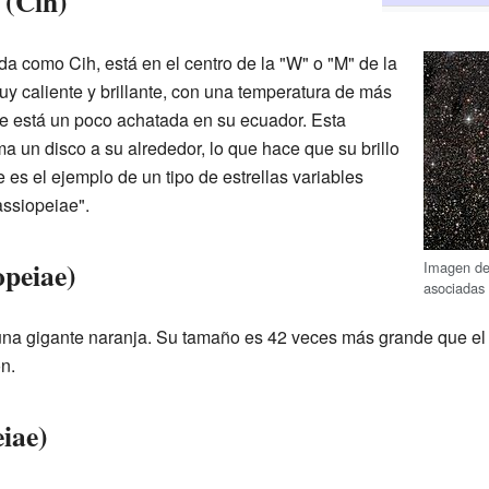
(Cih)
a como Cih, está en el centro de la "W" o "M" de la
uy caliente y brillante, con una temperatura de más
que está un poco achatada en su ecuador. Esta
ma un disco a su alrededor, lo que hace que su brillo
es el ejemplo de un tipo de estrellas variables
ssiopeiae".
opeiae)
Imagen de
asociadas
una gigante naranja. Su tamaño es 42 veces más grande que e
n.
iae)