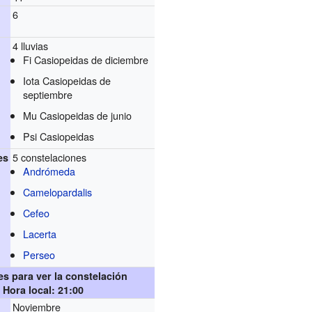
6
4 lluvias
Fi Casiopeidas de diciembre
Iota Casiopeidas de
septiembre
Mu Casiopeidas de junio
Psi Casiopeidas
5 constelaciones
es
Andrómeda
Camelopardalis
Cefeo
Lacerta
Perseo
s para ver la constelación
Hora local: 21:00
Noviembre