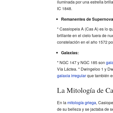
iluminada por una estrella bril
IC 1848.
Remanentes de Supernova
* Cassiopeia A (Cas A) es lo 
brillante en el cielo fuera de n
constelación en el año 1572 
Galaxias:
* NGC 147 y NGC 185 son
gal
Vía Láctea. * Dwingeloo 1 y Dw
galaxia irregular
que también es
La Mitología de C
En la
mitología griega
, Casiope
de su belleza y se jactaba de 