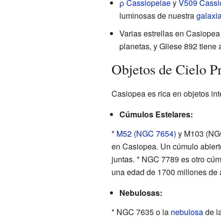
ρ Cassiopeiae
y
V509 Cassi
luminosas de nuestra
galaxi
Varias estrellas en Casiopea
planetas, y Gliese 892 tiene 
Objetos de Cielo P
Casiopea es rica en objetos in
Cúmulos Estelares:
*
M52 (NGC 7654)
y M103 (NG
en Casiopea. Un cúmulo abierto
juntas. * NGC 7789 es otro cúm
una edad de 1700 millones de 
Nebulosas:
* NGC 7635 o la
nebulosa
de l