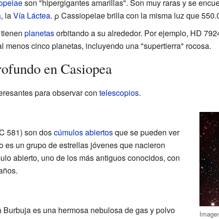
opeiae
son "hipergigantes amarillas". Son muy raras y se encuen
a
, la
Vía Láctea
. ρ Cassiopeiae brilla con la misma luz que 550.
 tienen
planetas
orbitando a su alrededor. Por ejemplo, HD 7924
al menos cinco planetas, incluyendo una "supertierra" rocosa.
rofundo en Casiopea
teresantes para observar con
telescopios
.
C 581) son dos
cúmulos abiertos
que se pueden ver
 es un grupo de estrellas jóvenes que nacieron
ulo abierto, uno de los más antiguos conocidos, con
años.
a Burbuja es una hermosa nebulosa de gas y polvo
Imagen