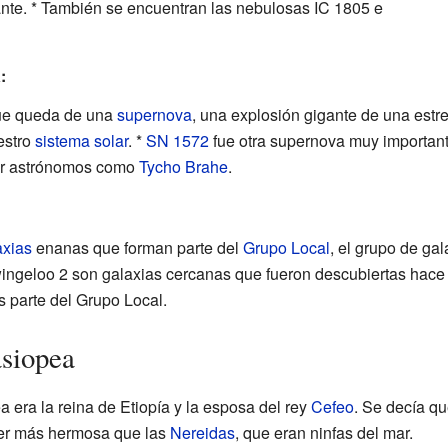
lante. * También se encuentran las nebulosas IC 1805 e
:
que queda de una
supernova
, una explosión gigante de una estre
uestro
sistema solar
. *
SN 1572
fue otra supernova muy important
por astrónomos como
Tycho Brahe
.
axias
enanas que forman parte del
Grupo Local
, el grupo de ga
ingeloo 2 son galaxias cercanas que fueron descubiertas hace
 parte del Grupo Local.
asiopea
a era la reina de Etiopía y la esposa del rey
Cefeo
. Se decía q
ser más hermosa que las
Nereidas
, que eran ninfas del mar.