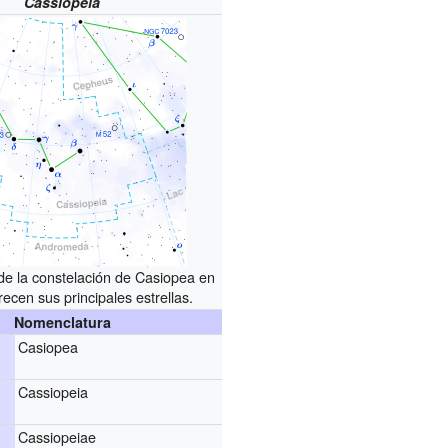
Cassiopeia
 de la constelación de Casiopea en
recen sus principales estrellas.
Nomenclatura
Casiopea
Cassiopeia
Cassiopeiae