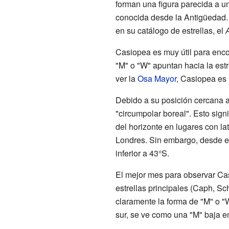
forman una figura parecida a u
conocida desde la Antigüedad.
en su catálogo de estrellas, el
Casiopea es muy útil para encon
"M" o "W" apuntan hacia la estr
ver la
Osa Mayor
, Casiopea es 
Debido a su posición cercana 
"circumpolar boreal". Esto sig
del horizonte en lugares con la
Londres. Sin embargo, desde e
inferior a 43°S.
El mejor mes para observar Cas
estrellas principales (Caph, S
claramente la forma de "M" o "
sur, se ve como una "M" baja en