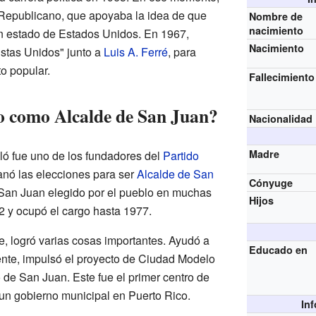
a Republicano, que apoyaba la idea de que
Nombre de
nacimiento
un estado de Estados Unidos. En 1967,
Nacimiento
istas Unidos" junto a
Luis A. Ferré
, para
o popular.
Fallecimiento
o como Alcalde de San Juan?
Nacionalidad
Madre
ó fue uno de los fundadores del
Partido
anó las elecciones para ser
Alcalde de San
Cónyuge
e San Juan elegido por el pueblo en muchas
Hijos
 y ocupó el cargo hasta 1977.
, logró varias cosas importantes. Ayudó a
Educado en
ente, impulsó el proyecto de Ciudad Modelo
o de San Juan. Este fue el primer centro de
un gobierno municipal en Puerto Rico.
In