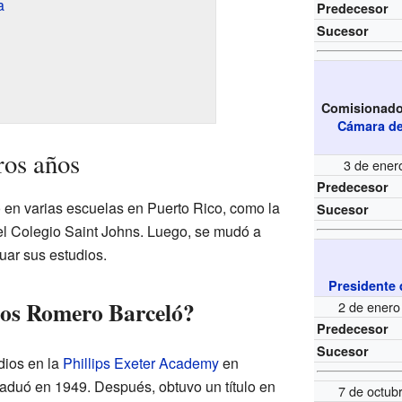
a
Predecesor
Sucesor
Comisionado 
Cámara de
ros años
3 de ener
Predecesor
 en varias escuelas en Puerto Rico, como la
Sucesor
l Colegio Saint Johns. Luego, se mudó a
uar sus estudios.
Presidente 
los Romero Barceló?
2 de enero
Predecesor
Sucesor
dios en la
Phillips Exeter Academy
en
raduó en 1949. Después, obtuvo un título en
7 de octub