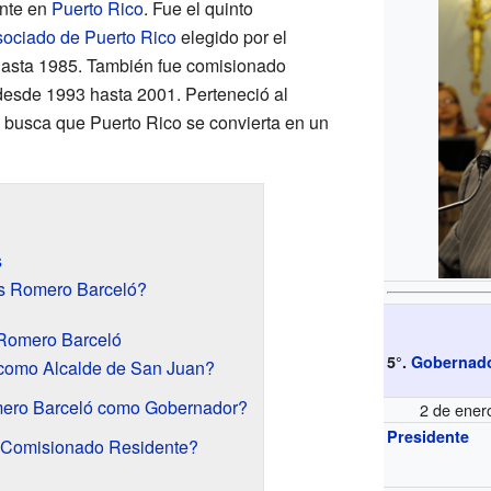
nte en
Puerto Rico
. Fue el quinto
sociado de Puerto Rico
elegido por el
hasta 1985. También fue comisionado
desde 1993 hasta 2001. Perteneció al
e busca que Puerto Rico se convierta en un
s
s Romero Barceló?
s Romero Barceló
5°.
Gobernado
como Alcalde de San Juan?
mero Barceló como Gobernador?
2 de ener
Presidente
o Comisionado Residente?