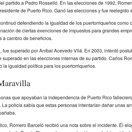
del partido a Pedro Rosselló. En las elecciones de 1992, Romer
residente de Puerto Rico. Ganó las elecciones y fue reelegido 
ontinuó defendiendo la igualdad de los puertorriqueños como 
inación de ciertas exenciones de impuestos para grandes empr
 a cambio de beneficios.
, fue superado por Aníbal Acevedo Vilá. En 2003, intentó post
e superado en las elecciones internas de su partido. Carlos R
 la igualdad política para los puertorriqueños.
Maravilla
rsonas que apoyaban la independencia de Puerto Rico fallecier
. La policía sabía que estas personas intentarían dañar unas a
pañaba.
ico, Romero Barceló recibió una nota sobre el incidente. Él elog