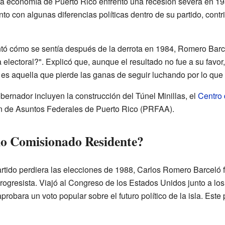
 economía de Puerto Rico enfrentó una recesión severa en 198
o con algunas diferencias políticas dentro de su partido, contr
ntó cómo se sentía después de la derrota en 1984, Romero Barc
lectoral?". Explicó que, aunque el resultado no fue a su favor, 
 es aquella que pierde las ganas de seguir luchando por lo que 
ernador incluyen la construcción del Túnel Minillas, el
Centro 
ón de Asuntos Federales de Puerto Rico (PRFAA).
mo Comisionado Residente?
rtido perdiera las elecciones de 1988, Carlos Romero Barceló
ogresista. Viajó al Congreso de los Estados Unidos junto a los 
probara un voto popular sobre el futuro político de la isla. Este