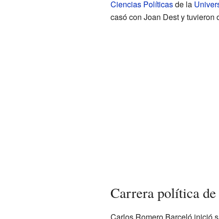
Ciencias Políticas
de la
Univer
casó con Joan Dest y tuvieron d
Carrera política d
Carlos Romero Barceló inició s