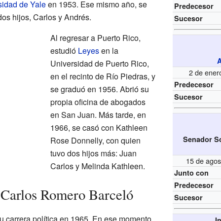
sidad de Yale
en 1953. Ese mismo año, se
Predecesor
os hijos, Carlos y Andrés.
Sucesor
Al regresar a Puerto Rico,
estudió
Leyes
en la
A
Universidad de Puerto Rico,
2 de ener
en el recinto de Río Piedras, y
Predecesor
se graduó en 1956. Abrió su
Sucesor
propia oficina de abogados
en San Juan. Más tarde, en
1966, se casó con Kathleen
Senador S
Rose Donnelly, con quien
tuvo dos hijos más: Juan
15 de agos
Carlos y Melinda Kathleen.
Junto con
Predecesor
e Carlos Romero Barceló
Sucesor
u carrera política en 1965. En ese momento,
I