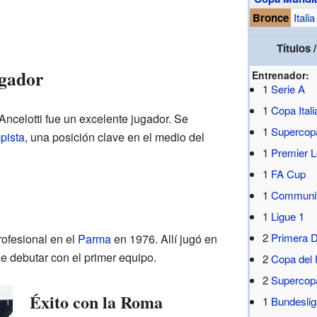
Bronce
Itali
Títulos
gador
Entrenador:
1
Serie A
1
Copa Itali
Ancelotti fue un excelente jugador. Se
1
Supercopa
pista
, una posición clave en el medio del
1
Premier 
1
FA Cup
1
Communit
1
Ligue 1
2
Primera D
rofesional en el
Parma
en 1976. Allí jugó en
de debutar con el primer equipo.
2
Copa del
2
Supercop
Éxito con la Roma
1
Bundesli