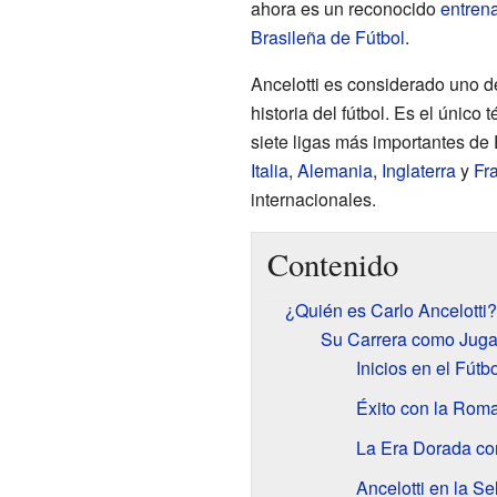
ahora es un reconocido
entren
Brasileña de Fútbol
.
Ancelotti es considerado uno d
historia del fútbol. Es el únic
siete ligas más importantes de
Italia
,
Alemania
,
Inglaterra
y
Fr
internacionales.
Contenido
¿Quién es Carlo Ancelotti?
Su Carrera como Juga
Inicios en el Fútbo
Éxito con la Rom
La Era Dorada con
Ancelotti en la Se