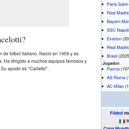
París Sain
Real Madri
Bayern Mún
SSC Napoli
celotti?
Everton
(20
Real Madri
r de fútbol italiano. Nació en 1959 y es
Brasil
(2025
ia. Ha dirigido a muchos equipos famosos y
Jugador:
Su apodo es "Carletto".
Parma
(197
AS Roma
(
AC Milan
(1
Fútbol
ma
I
Copa Mundia