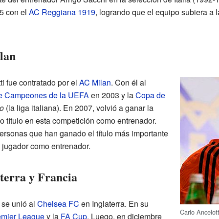
95 con el
AC Reggiana 1919
, logrando que el equipo subiera a 
ilan
i fue contratado por el
AC Milan
. Con él al
de Campeones de la UEFA
en 2003 y la
Copa de
o
(la liga italiana). En 2007, volvió a ganar la
o título en esta competición como entrenador.
personas que han ganado el título más importante
 jugador como entrenador.
terra y Francia
 se unió al
Chelsea FC
en Inglaterra. En su
Carlo Ancelot
emier League
y la
FA Cup
. Luego, en diciembre