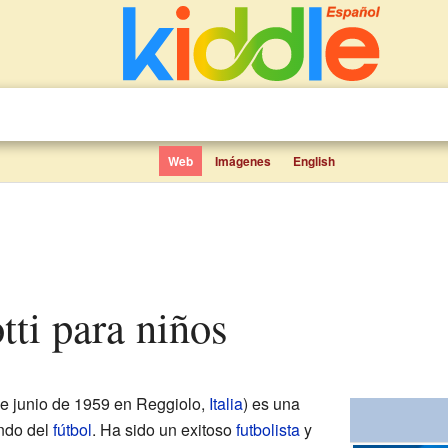
Web
Imágenes
English
otti para niños
de junio de 1959 en Reggiolo,
Italia
) es una
undo del
fútbol
. Ha sido un exitoso
futbolista
y