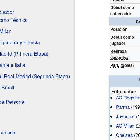
Debut como
enador
entrenador
como Técnico
C
Posición
 Milan
Debut como
nglaterra y Francia
jugador
Retirada
Madrid (Primera Etapa)
deportiva
nia e Italia
Part.
(goles)
al Real Madrid (Segunda Etapa)
 Brasil
Entrenador:
AC Reggia
da Personal
Parma
(199
Juventus
(1
AC Milan
(2
orífico
Chelsea
(2