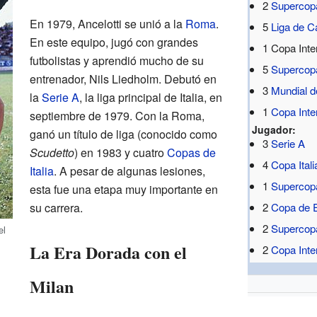
2
Supercop
En 1979, Ancelotti se unió a la
Roma
.
5
Liga de 
En este equipo, jugó con grandes
1 Copa Inte
futbolistas y aprendió mucho de su
5
Supercop
entrenador, Nils Liedholm. Debutó en
3
Mundial d
la
Serie A
, la liga principal de Italia, en
1
Copa Inte
septiembre de 1979. Con la Roma,
Jugador:
ganó un título de liga (conocido como
3
Serie A
Scudetto
) en 1983 y cuatro
Copas de
4
Copa Itali
Italia
. A pesar de algunas lesiones,
1
Supercopa
esta fue una etapa muy importante en
su carrera.
2
Copa de 
2
Supercop
el
La Era Dorada con el
2
Copa Inte
Milan