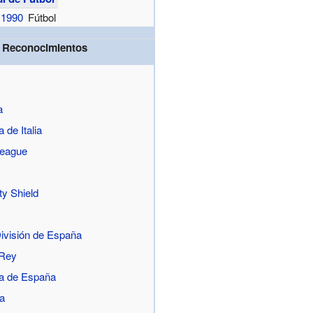
a 1990
Fútbol
 / Reconocimientos
a
 de Italia
League
y Shield
ivisión de España
 Rey
a de España
ga