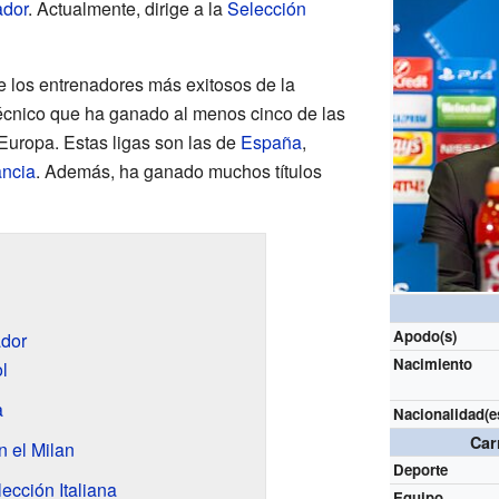
ador
. Actualmente, dirige a la
Selección
e los entrenadores más exitosos de la
o técnico que ha ganado al menos cinco de las
 Europa. Estas ligas son las de
España
,
ancia
. Además, ha ganado muchos títulos
Apodo(s)
dor
Nacimiento
l
a
Nacionalidad(e
Car
 el Milan
Deporte
lección Italiana
Equipo