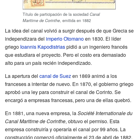
Título de participación de la sociedad
Canal
, emitida en 1882
Maritime de Corinthe
La idea del canal volvió a surgir después de que Grecia se
independizara del
imperio Otomano
en 1830. El líder
griego
Ioannis Kapodistrias
pidió a un ingeniero francés
que estudiara el proyecto. Pero el costo era demasiado
alto para un país recién independizado.
La apertura del
canal de Suez
en 1869 animó a los
franceses a intentar de nuevo. En 1870, el gobierno griego
aprobó una ley para construir el canal de Corinto. Se
encargó a empresas francesas, pero una de ellas quebró.
En 1881, una nueva empresa, la
Société Internationale du
Canal Maritime de Corinthe
, obtuvo el permiso. Esta
empresa construiría y operaría el canal por 99 años. La
construcción comenzó oficialmente el 23 de abril de 1882,