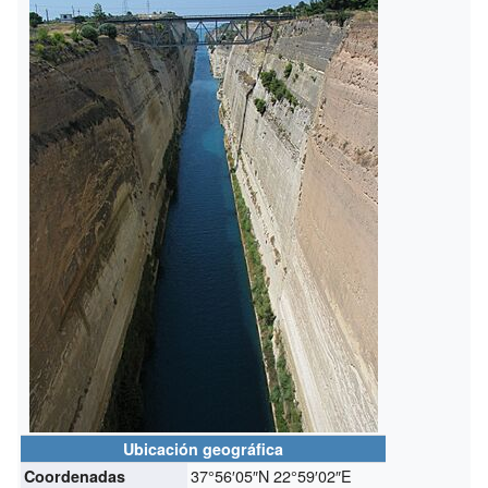
Ubicación geográfica
37°56′05″N
22°59′02″E
Coordenadas