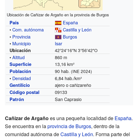
Ubicación de Cañizar de Argaño en la provincia de Burgos
España
País
•
Com. autónoma
Castilla y León
•
Provincia
Burgos
•
Municipio
Isar
Ubicación
42°24′16″N
3°56′42″O
•
Altitud
860 m
13,16 km²
Superficie
90 hab.
Población
(INE 2024)
•
Densidad
6,84 hab./km²
ajero o cañizareño
Gentilicio
09133
Código postal
San Caprasio
Patrón
Cañizar de Argaño
es una pequeña localidad de
España
.
Se encuentra en la
provincia de Burgos
, dentro de la
comunidad autónoma de
Castilla y León
. Forma parte del