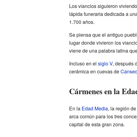
Los viancios siguieron viviend
lápida funeraria dedicada a un
1.700 años.
Se piensa que el antiguo pueb
lugar donde vivieron los vianc
viene de una palabra latina que
Incluso en el
siglo V
, después 
cerámica en cuevas de
Canse
Cármenes en la Eda
En la
Edad Media
, la región 
arca común para los tres conce
capital de esta gran zona.