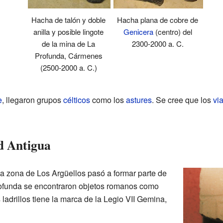
Hacha de talón y doble
Hacha plana de cobre de
anilla y posible lingote
Genicera
(centro) del
de la mina de La
2300-2000 a. C.
Profunda, Cármenes
(2500-2000 a. C.)
e
, llegaron grupos
célticos
como los
astures
. Se cree que los
vi
d Antigua
la zona de Los Argüellos pasó a formar parte de
rofunda se encontraron objetos romanos como
 ladrillos tiene la marca de la Legio VII Gemina,