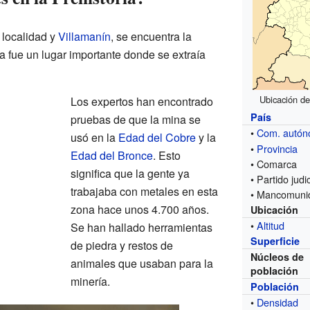
 localidad y
Villamanín
, se encuentra la
a fue un lugar importante donde se extraía
Ubicación de
Los expertos han encontrado
País
pruebas de que la mina se
•
Com. autó
usó en la
Edad del Cobre
y la
•
Provincia
Edad del Bronce
. Esto
• Comarca
significa que la gente ya
• Partido judic
trabajaba con metales en esta
• Mancomuni
zona hace unos 4.700 años.
Ubicación
•
Altitud
Se han hallado herramientas
Superficie
de piedra y restos de
Núcleos de
animales que usaban para la
población
minería.
Población
•
Densidad