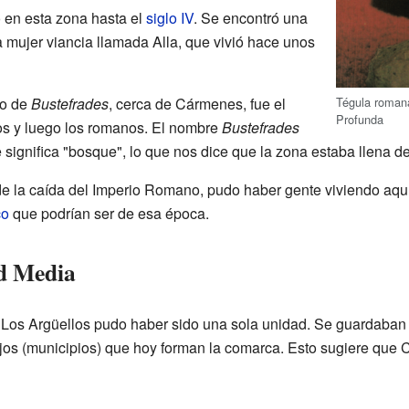
o en esta zona hasta el
siglo IV
. Se encontró una
a mujer viancia llamada Alla, que vivió hace unos
Tégula romana
lo de
Bustefrades
, cerca de Cármenes, fue el
Profunda
ios y luego los romanos. El nombre
Bustefrades
 significa "bosque", lo que nos dice que la zona estaba llena de
de la caída del Imperio Romano, pudo haber gente viviendo aqu
co
que podrían ser de esa época.
d Media
de Los Argüellos pudo haber sido una sola unidad. Se guardaba
jos (municipios) que hoy forman la comarca. Esto sugiere que