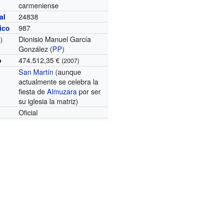
carmeniense
24838
al
987
nico
Dionisio Manuel García
)
González (
PP
)
474.512,35 €
o
(2007)
San Martín
(aunque
actualmente se celebra la
fiesta de
Almuzara
por ser
su iglesia la matriz)
Oficial