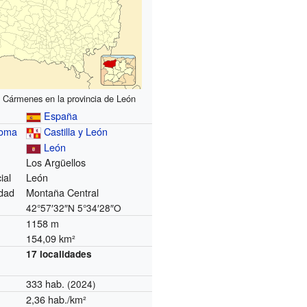
 Cármenes en la provincia de León
España
noma
Castilla y León
León
Los Argüellos
ial
León
dad
Montaña Central
42°57′32″N
5°34′28″O
1158 m
154,09 km²
17 localidades
333 hab.
(2024)
2,36 hab./km²