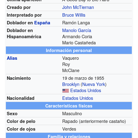
John McTiernan
Creado por
Bruce Willis
Interpretado por
Ramón Langa
Doblador en
España
Manolo García
Doblador en
Armando Coria
Hispanoamérica
Mario Castañeda
Información personal
Vaquero
Alias
Roy
McClane
19 de marzo de 1955
Nacimiento
Brooklyn
(
Nueva York
)
Estados Unidos
Estados Unidos
Nacionalidad
Características físicas
Masculino
Sexo
Rapado (anteriormente castaño)
Color de pelo
Verdes
Color de ojos
Familia y relaciones