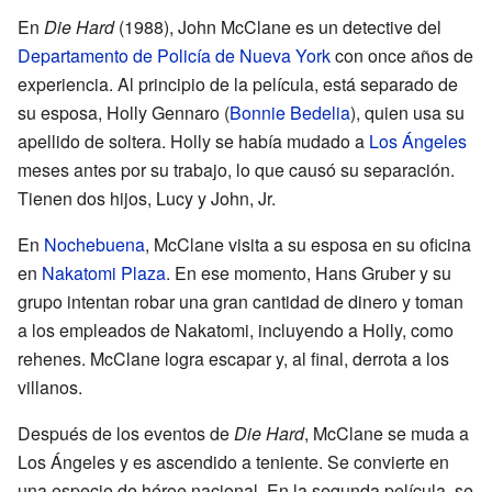
En
Die Hard
(1988), John McClane es un detective del
Departamento de Policía de Nueva York
con once años de
experiencia. Al principio de la película, está separado de
su esposa, Holly Gennaro (
Bonnie Bedelia
), quien usa su
apellido de soltera. Holly se había mudado a
Los Ángeles
meses antes por su trabajo, lo que causó su separación.
Tienen dos hijos, Lucy y John, Jr.
En
Nochebuena
, McClane visita a su esposa en su oficina
en
Nakatomi Plaza
. En ese momento, Hans Gruber y su
grupo intentan robar una gran cantidad de dinero y toman
a los empleados de Nakatomi, incluyendo a Holly, como
rehenes. McClane logra escapar y, al final, derrota a los
villanos.
Después de los eventos de
Die Hard
, McClane se muda a
Los Ángeles y es ascendido a teniente. Se convierte en
una especie de héroe nacional. En la segunda película, se