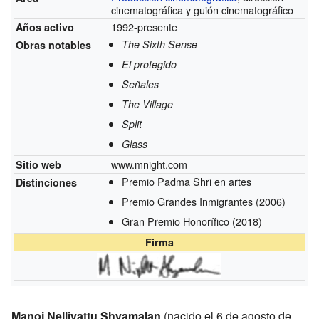
cinematográfica y guión cinematográfico
1992-presente
Años activo
The Sixth Sense
Obras notables
El protegido
Señales
The Village
Split
Glass
www.mnight.com
Sitio web
Premio Padma Shri en artes
Distinciones
Premio Grandes Inmigrantes
(2006)
Gran Premio Honorífico
(2018)
Firma
Manoj Nelliyattu Shyamalan
(nacido el 6 de agosto de