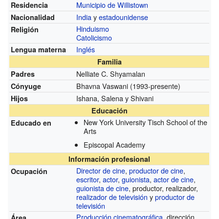
Municipio de Willistown
Residencia
India
y
estadounidense
Nacionalidad
Hinduismo
Religión
Catolicismo
Inglés
Lengua materna
Familia
Nelliate C. Shyamalan
Padres
Bhavna Vaswani (1993-presente)
Cónyuge
Ishana, Salena y Shivani
Hijos
Educación
New York University Tisch School of the
Educado en
Arts
Episcopal Academy
Información profesional
Director de cine
,
productor de cine
,
Ocupación
escritor
,
actor
,
guionista
,
actor de cine
,
guionista de cine
, productor, realizador,
realizador de televisión
y
productor de
televisión
Producción cinematográfica
, dirección
Área