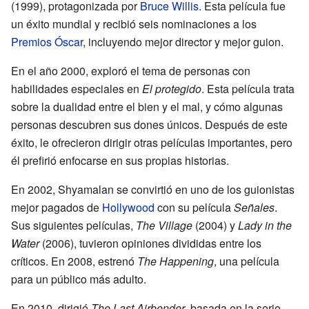
(1999), protagonizada por
Bruce Willis
. Esta película fue
un éxito mundial y recibió seis nominaciones a los
Premios Óscar
, incluyendo mejor director y mejor guion.
En el año 2000, exploró el tema de personas con
habilidades especiales en
El protegido
. Esta película trata
sobre la dualidad entre el bien y el mal, y cómo algunas
personas descubren sus dones únicos. Después de este
éxito, le ofrecieron dirigir otras películas importantes, pero
él prefirió enfocarse en sus propias historias.
En 2002, Shyamalan se convirtió en uno de los guionistas
mejor pagados de
Hollywood
con su película
Señales
.
Sus siguientes películas,
The Village
(2004) y
Lady in the
Water
(2006), tuvieron opiniones divididas entre los
críticos. En 2008, estrenó
The Happening
, una película
para un público más adulto.
En 2010, dirigió
The Last Airbender
, basada en la serie