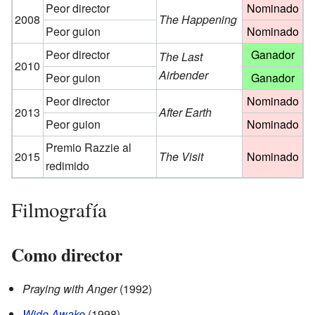
Peor director
Nominado
2008
The Happening
Peor guion
Nominado
Peor director
Ganador
The Last
2010
Airbender
Peor guion
Ganador
Peor director
Nominado
2013
After Earth
Peor guion
Nominado
Premio Razzie al
2015
The Visit
Nominado
redimido
Filmografía
Como director
Praying with Anger
(1992)
Wide Awake
(1998)