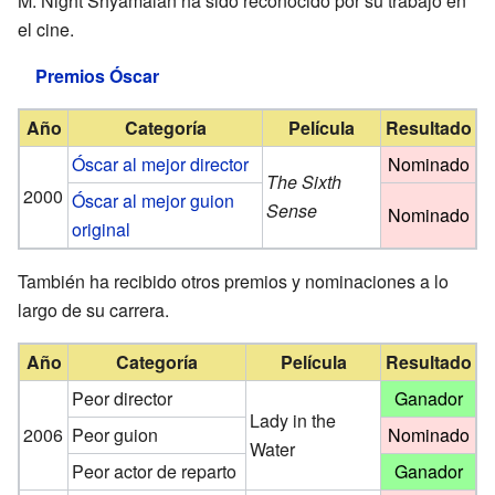
M. Night Shyamalan ha sido reconocido por su trabajo en
el cine.
Premios Óscar
Año
Categoría
Película
Resultado
Óscar al mejor director
Nominado
The Sixth
2000
Óscar al mejor guion
Sense
Nominado
original
También ha recibido otros premios y nominaciones a lo
largo de su carrera.
Año
Categoría
Película
Resultado
Peor director
Ganador
Lady in the
2006
Peor guion
Nominado
Water
Peor actor de reparto
Ganador