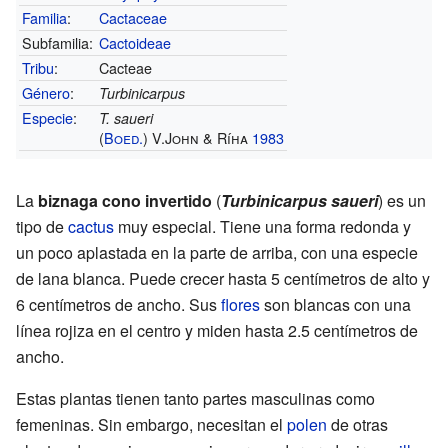
Familia
:
Cactaceae
Subfamilia:
Cactoideae
Tribu
:
Cacteae
Género
:
Turbinicarpus
Especie
:
T. saueri
(
Boed.
) V.John & Ríha
1983
La
biznaga cono invertido
(
Turbinicarpus saueri
) es un
tipo de
cactus
muy especial. Tiene una forma redonda y
un poco aplastada en la parte de arriba, con una especie
de lana blanca. Puede crecer hasta 5 centímetros de alto y
6 centímetros de ancho. Sus
flores
son blancas con una
línea rojiza en el centro y miden hasta 2.5 centímetros de
ancho.
Estas plantas tienen tanto partes masculinas como
femeninas. Sin embargo, necesitan el
polen
de otras