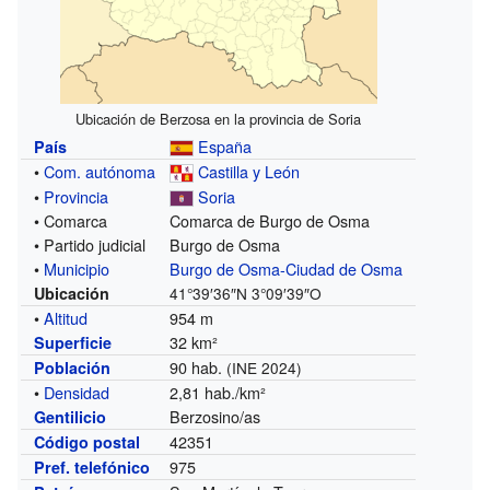
Ubicación de Berzosa en la provincia de Soria
España
País
•
Com. autónoma
Castilla y León
•
Provincia
Soria
• Comarca
Comarca de Burgo de Osma
• Partido judicial
Burgo de Osma
•
Municipio
Burgo de Osma-Ciudad de Osma
Ubicación
41°39′36″N
3°09′39″O
•
Altitud
954 m
32 km²
Superficie
90 hab.
Población
(INE 2024)
•
Densidad
2,81 hab./km²
Berzosino/as
Gentilicio
42351
Código postal
975
Pref. telefónico