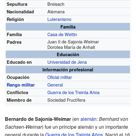
Breisach
Sepultura
Alemana
Nacionalidad
Luteranismo
Religión
Familia
Casa de Wettin
Familia
Juan II de Sajonia-Weimar
Padres
Dorotea María de Anhalt
Educación
Universidad de Jena
Educado en
Información profesional
Oficial militar
Ocupación
General
Rango militar
Guerra de los Treinta Años
Conflictos
Sociedad Fructífera
Miembro de
Bernardo de Sajonia-Weimar
(en
alemán
:
Bernhard von
Sachsen-Weimar
) fue un príncipe alemán y un importante
general durante la
Guerra de los Treinta Años
. Nació el 16