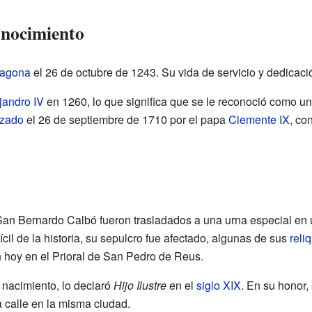
onocimiento
ragona
el 26 de octubre de 1243. Su vida de servicio y dedicació
jandro IV
en 1260, lo que significa que se le reconoció como u
izado
el 26 de septiembre de 1710 por el papa
Clemente IX
, co
 San Bernardo Calbó fueron trasladados a una urna especial en 
il de la historia, su sepulcro fue afectado, algunas de sus
reli
n hoy en el Prioral de San Pedro de Reus.
 nacimiento, lo declaró
Hijo Ilustre
en el
siglo XIX
. En su honor, 
 calle en la misma ciudad.