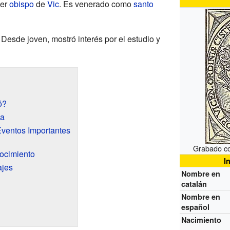
ser
obispo
de
Vic
. Es venerado como
santo
Desde joven, mostró interés por el estudio y
ó?
ia
Eventos Importantes
Grabado co
ocimiento
I
jes
Nombre en
catalán
Nombre en
español
Nacimiento