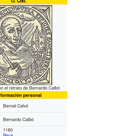
O. Cist.
n el retrato de Bernardo Calbó
nformación personal
Bernat Calvó
Bernardo Calbó
1180
Reus