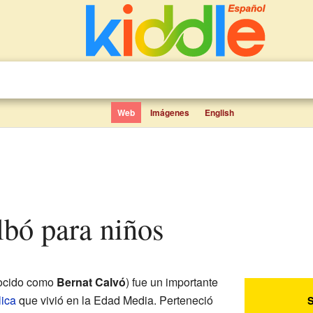
Web
Imágenes
English
lbó para niños
ocido como
Bernat Calvó
) fue un importante
lica
que vivió en la Edad Media. Perteneció