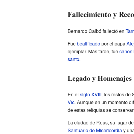
Fallecimiento y Rec
Bernardo Calbó falleció en
Tar
Fue
beatificado
por el papa
Ale
ejemplar. Más tarde, fue
canon
santo
.
Legado y Homenajes
En el
siglo XVIII
, los restos de
Vic
. Aunque en un momento difíc
de estas reliquias se conserva
La ciudad de Reus, su lugar de
Santuario de Misericordia
y una