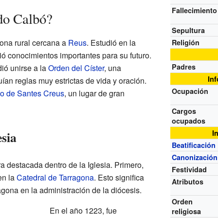
Fallecimiento
do Calbó?
Sepultura
ona rural cercana a
Reus
. Estudió en la
Religión
ió conocimientos importantes para su futuro.
Padres
ió unirse a la
Orden del Císter
, una
In
n reglas muy estrictas de vida y oración.
Ocupación
o de Santes Creus
, un lugar de gran
Cargos
ocupados
esia
I
Beatificación
Canonización
a destacada dentro de la Iglesia. Primero,
Festividad
en la
Catedral de Tarragona
. Esto significa
Atributos
gona en la administración de la diócesis.
Orden
En el año 1223, fue
religiosa