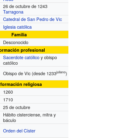
26 de octubre de 1243
Tarragona
Catedral de San Pedro de Vic
Iglesia católica
Familia
Desconocido
formación profesional
Sacerdote católico
y obispo
católico
juliano
Obispo de Vic
(desde 1233
)
nformación religiosa
1260
1710
25 de octubre
Hábito cisterciense, mitra y
báculo
Orden del Císter