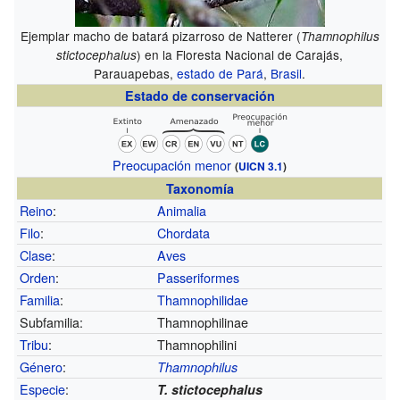
Ejemplar macho de batará pizarroso de Natterer (
Thamnophilus
) en la Floresta Nacional de Carajás,
stictocephalus
Parauapebas,
estado de Pará
,
Brasil
.
Estado de conservación
Preocupación menor
(
UICN 3.1
)
Taxonomía
Reino
:
Animalia
Filo
:
Chordata
Clase
:
Aves
Orden
:
Passeriformes
Familia
:
Thamnophilidae
Subfamilia:
Thamnophilinae
Tribu
:
Thamnophilini
Género
:
Thamnophilus
Especie
:
T. stictocephalus