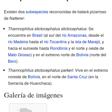
Existen dos
subespecies
reconocidas de batará pizarroso
de Natterer:
Thamnophilus stictocephalus stictocephalus
: Se
encuentra en
Brasil
(al sur del
río Amazonas
, desde el
río Madeira
hasta el
río Tocantins
y la
isla de Marajó
, y
hacia el suroeste hasta
Rondônia
y el norte y oeste de
Mato Grosso
) y en el extremo norte de
Bolivia
(norte del
Beni
).
Thamnophilus stictocephalus parkeri
: Vive en el extremo
noreste de
Bolivia
, en el norte de
Santa Cruz
(en la
Serranía de Huanchaca).
Galería de imágenes