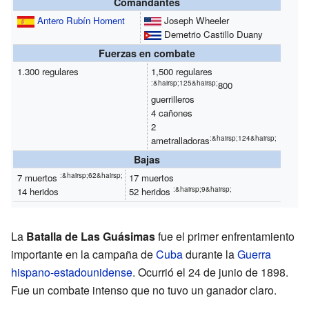
Comandantes
Antero Rubín Homent
Joseph Wheeler
Demetrio Castillo Duany
Fuerzas en combate
1.300 regulares
1,500 regulares
:&hairsp;125&hairsp;
800
guerrilleros
4 cañones
2
:&hairsp;124&hairsp;
ametralladoras
Bajas
:&hairsp;62&hairsp;
7 muertos
17 muertos
:&hairsp;9&hairsp;
14 heridos
52 heridos
La
Batalla de Las Guásimas
fue el primer enfrentamiento
importante en la campaña de
Cuba
durante la
Guerra
hispano-estadounidense
. Ocurrió el 24 de junio de 1898.
Fue un combate intenso que no tuvo un ganador claro.