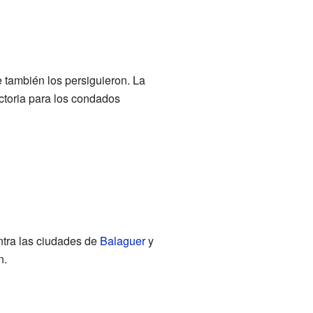
e también los persiguieron. La
ctoria para los condados
ntra las ciudades de
Balaguer
y
n.