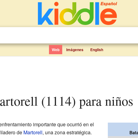
Web
Imágenes
English
Martorell (1114) para niños
enfrentamiento importante que ocurrió en el
filadero de
Martorell
, una zona estratégica.
Bata