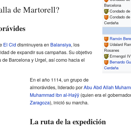
Barcelona
alla de Martorell?
Condado de 
Condado de
Cerdaña
orávides
Ramón Beren
de
El Cid
disminuyera en
Balansiya
, los
Udalard Ra
Rosanes
nidad de expandir sus campañas. Su objetivo
Ermengol IV
 de Barcelona y Urgel, así como hacia el
Bernardo Gu
Cerdaña
En el año 1114, un grupo de
almorávides, liderado por
Abu Abd Allah Muham
Muhammad ibn al-Haŷŷ
(quien era el gobernador
Zaragoza
), inició su marcha.
La ruta de la expedición