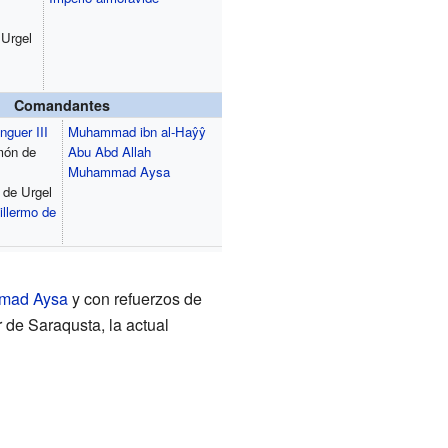
Urgel
Comandantes
guer III
Muhammad ibn al-Haŷŷ
món de
Abu Abd Allah
Muhammad Aysa
 de Urgel
illermo de
mad Aysa
y con refuerzos de
 de Saraqusta, la actual