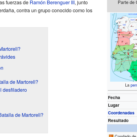
las fuerzas de
Ramón Berenguer III
, junto
Parte de 
erdaña, contra un grupo conocido como los
Martorell?
rávides
ón
alla de Martorell?
La
pen
l desfiladero
Fecha
Lugar
Coordenadas
atalla de Martorell?
Resultado
Condado de