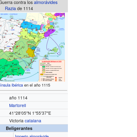
Guerra contra los
almorávides
Razia
de 1114
ínsula ibérica
en el año 1115
año 1114
Martorell
41°28′05″N
1°55′37″E
Victoria
catalana
Beligerantes
Imperio almorávide