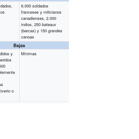
ldados,
6.000 soldados
ios
franceses y milicianos
canadienses, 2.000
indios, 250
bateaux
(barcas) y 150 grandes
canoas
Bajas
ndidos y
Mínimas
heridos
500
blemente
84
iverio o