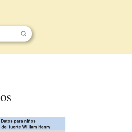
ños
Datos para niños
a del fuerte William Henry