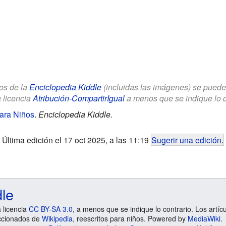
los de la
Enciclopedia Kiddle
(incluidas las imágenes) se puede u
a licencia
Atribución-CompartirIgual
a menos que se indique lo con
para Niños
.
Enciclopedia Kiddle.
Última edición el 17 oct 2025, a las 11:19
Sugerir una edición
.
dle
a licencia
CC BY-SA 3.0
, a menos que se indique lo contrario. Los artíc
ccionados de
Wikipedia
, reescritos para niños. Powered by
MediaWiki
.