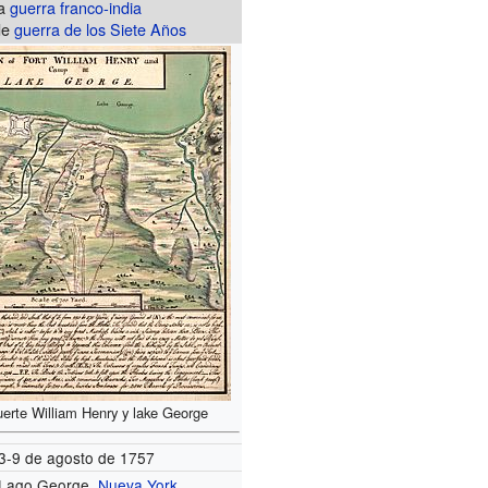
la
guerra franco-india
de
guerra de los Siete Años
uerte William Henry y lake George
3-9 de agosto de 1757
Lago George,
Nueva York
.