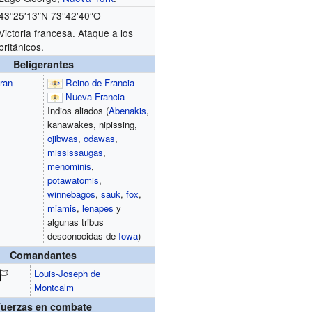
43°25′13″N
73°42′40″O
Victoria francesa. Ataque a los
británicos.
Beligerantes
ran
Reino de Francia
Nueva Francia
Indios aliados
(
Abenakis
,
kanawakes, nipissing,
ojibwas
,
odawas
,
mississaugas
,
menominis
,
potawatomis
,
winnebagos
,
sauk
,
fox
,
miamis
,
lenapes
y
algunas tribus
desconocidas de
Iowa
)
Comandantes
Louis-Joseph de
Montcalm
Fuerzas en combate