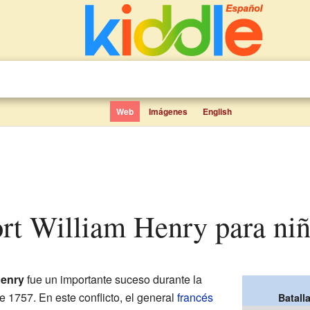
Web
Imágenes
English
Fort William Henry para ni
Henry
fue un importante suceso durante la
 1757. En este conflicto, el general
francés
Batall