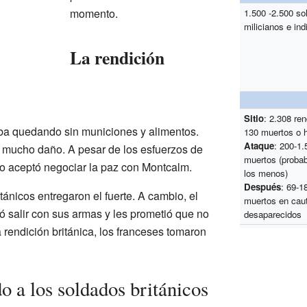
momento.
1.500 -2.500 so
milicianos e ind
La rendición
Sitio
: 2.308 re
aba quedando sin municiones y alimentos.
130 muertos o 
Ataque
: 200-1.
mucho daño. A pesar de los esfuerzos de
muertos (proba
sto aceptó negociar la paz con Montcalm.
los menos)
Después
: 69-1
tánicos entregaron el fuerte. A cambio, el
muertos en caut
ó salir con sus armas y les prometió que no
desaparecidos
rendición británica, los franceses tomaron
o a los soldados británicos