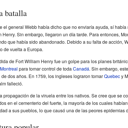
 batalla
 el general Webb había dicho que no enviaría ayuda, sí había
m Henry. Sin embargo, llegaron un día tarde. Para entonces, Mo
do que había sido abandonado. Debido a su falta de acción, W
o de vuelta a Europa.
dida de Fort William Henry fue un golpe para los planes británi
Montreal
para tomar control de toda
Canadá
. Sin embargo, est
o de dos años. En 1759, los ingleses lograron tomar
Quebec
y M
lm falleció.
propagación de la viruela entre los nativos. Se cree que se co
dos en el cementerio del fuerte, la mayoría de los cuales había
edad a sus pueblos, lo que causó una de las peores epidemias 
ltura popular