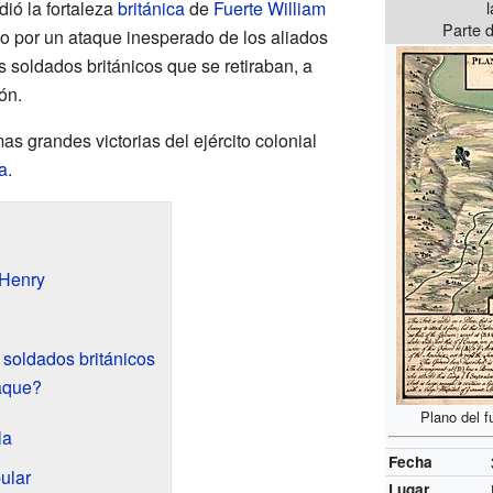
ió la fortaleza
británica
de
Fuerte William
Parte 
do por un ataque inesperado de los aliados
s soldados británicos que se retiraban, a
ón.
mas grandes victorias del ejército colonial
a
.
 Henry
 soldados británicos
taque?
Plano del f
la
Fecha
pular
Lugar