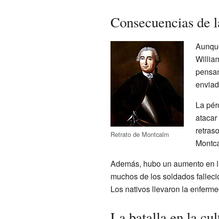
Consecuencias de la
Aunque
Willia
pensan
enviad
La pér
atacar
retras
Retrato de Montcalm
Montca
Además, hubo un aumento en la 
muchos de los soldados falleci
Los nativos llevaron la enferm
La batalla en la cu