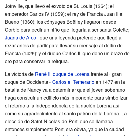
Joinville, que llevó el exvoto de St. Louis (1254); el
emperador Carlos IV (1359); el rey de Francia Juan II el
Bueno (1360); los cónyuges Boëlley llegaron desde
Corbie para pedir un niño que llegaría a ser santa Colette;
Juana de Arco
, que una leyenda pretende que llegó a
rezar antes de partir para llevar su mensaje al delfín de
Francia (1429); y el duque Carlos II, que donó un brazo de
oro para conservar la reliquia.
La victoria de
René II, duque de Lorena
frente al «gran
duque de Occidente»
Carlos el Temerario
en 1477 en la
batalla de Nancy va a determinar que el joven soberano
haga construir un edificio más imponente para simbolizar
el retorno a la independencia de la nación Lorena así
como su agradecimiento al santo patrón de la Lorena. La
elección de Saint-Nicolas-de-Port, que se llamaba
entonces simplemente Port, era obvia, ya que la ciudad