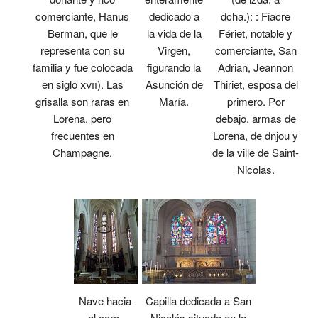
comerciante, Hanus
dedicado a
dcha.): : Fiacre
Berman, que le
la vida de la
Fériet, notable y
representa con su
Virgen,
comerciante, San
familia y fue colocada
figurando la
Adrian, Jeannon
en siglo
xvii
). Las
Asunción de
Thiriet, esposa del
grisalla son raras en
María.
primero. Por
Lorena, pero
debajo, armas de
frecuentes en
Lorena, de dnjou y
Champagne.
de la ville de Saint-
Nicolas.
Nave hacia
Capilla dedicada a San
el coro.
Nicolás situada en la