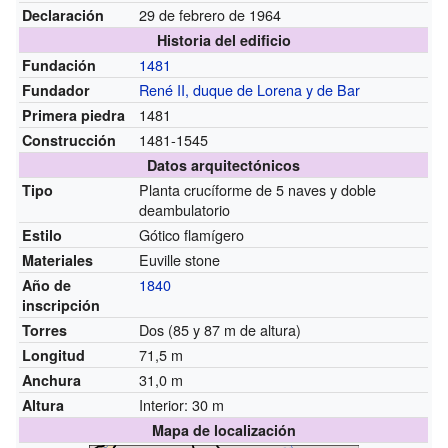
29 de febrero de 1964
Declaración
Historia del edificio
1481
Fundación
René II, duque de Lorena y de Bar
Fundador
1481
Primera piedra
1481-1545
Construcción
Datos arquitectónicos
Planta crucíforme de 5 naves y doble
Tipo
deambulatorio
Gótico flamígero
Estilo
Euville stone
Materiales
1840
Año de
inscripción
Dos
(85 y 87 m de altura)
Torres
71,5 m
Longitud
31,0 m
Anchura
Interior: 30 m
Altura
Mapa de localización