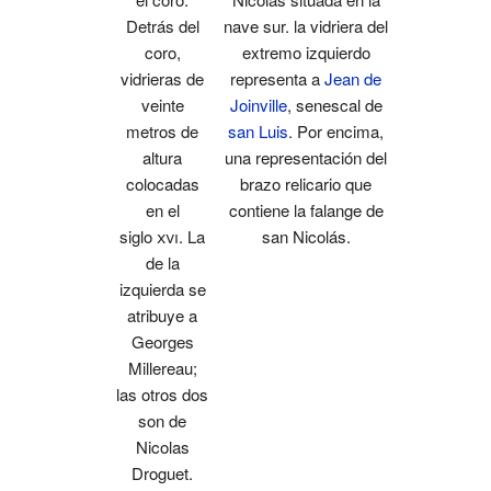
Detrás del
nave sur. la vidriera del
coro,
extremo izquierdo
vidrieras de
representa a
Jean de
veinte
Joinville
, senescal de
metros de
san Luis
. Por encima,
altura
una representación del
colocadas
brazo relicario que
en el
contiene la falange de
siglo
xvi
. La
san Nicolás.
de la
izquierda se
atribuye a
Georges
Millereau;
las otros dos
son de
Nicolas
Droguet.