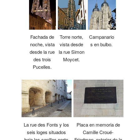
Torre norte,
Fachada de
Campanario
vista desde
noche, vista
s en bulbo.
la rue Simon
desde la rue
Moycet.
des trois
Pucelles.
La rue des Fonts y los
Placa en memoria de
seis loges situados
Camille Croué-
bajo las capillas norte
Friedman, exterior de la