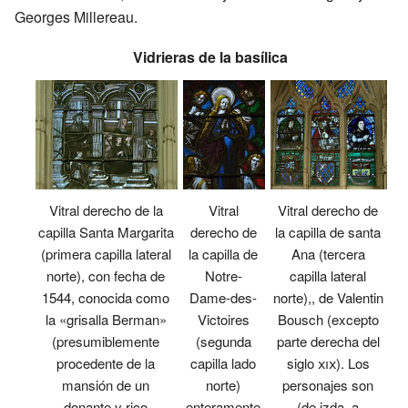
Georges Millereau.
Vidrieras de la basílica
Vitral derecho de la
Vitral
Vitral derecho de
capilla Santa Margarita
derecho de
la capilla de santa
(primera capilla lateral
la capilla de
Ana (tercera
norte), con fecha de
Notre-
capilla lateral
1544, conocida como
Dame-des-
norte),, de Valentin
la «grisalla Berman»
Victoires
Bousch (excepto
(presumiblemente
(segunda
parte derecha del
procedente de la
capilla lado
siglo
xix
). Los
mansión de un
norte)
personajes son
donante y rico
enteramente
(de izda. a