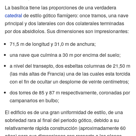
La basílica tiene las proporciones de una verdadera
catedral
de estilo gótico flamígero: once tramos, una nave
principal y dos laterales con dos colaterales terminadas
por dos absidiolos. Sus dimensiones son impresionantes:
71,5 m
de longitud y
31,0 m
de anchura;
una nave que culmina a
30 m
por encima del suelo;
a nivel del transepto, dos esbeltas columnas de
21,50 m
(las más altas de Francia) una de las cuales esta torcida
con el fin de ocultar un desplome de veinte centímetros;
dos torres de 85 y
87 m
respectivamente, coronadas por
campanarios en bulbo;
El edificio es de una gran uniformidad de estilo, de una
sobriedad rara al final del periodo gótico, debido a su
relativamente rápida construcción (aproximadamente 60
años) para sus dimensiones con respecto a los planes