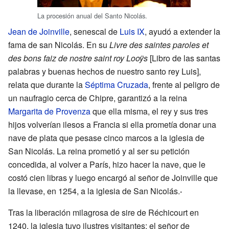
La procesión anual del Santo Nicolás.
Jean de Joinville
, senescal de
Luis IX
, ayudó a extender la
fama de san Nicolás. En su
Livre des saintes paroles et
des bons faiz de nostre saint roy Looÿs
[Libro de las santas
palabras y buenas hechos de nuestro santo rey Luis],
relata que durante la
Séptima Cruzada
, frente al peligro de
un naufragio cerca de Chipre, garantizó a la reina
Margarita de Provenza
que ella misma, el rey y sus tres
hijos volverían ilesos a Francia si ella prometía donar una
nave de plata que pesase cinco marcos a la iglesia de
San Nicolás. La reina prometió y al ser su petición
concedida, al volver a París, hizo hacer la nave, que le
costó cien libras y luego encargó al señor de Joinville que
la llevase, en 1254, a la iglesia de San Nicolás.
·
Tras la liberación milagrosa de sire de Réchicourt en
1240, la iglesia tuvo ilustres visitantes: el señor de