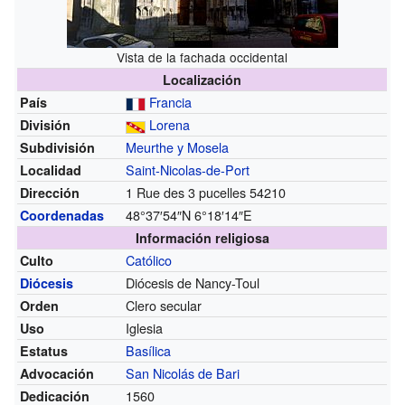
Vista de la fachada occidental
Localización
Francia
País
Lorena
División
Meurthe y Mosela
Subdivisión
Saint-Nicolas-de-Port
Localidad
1 Rue des 3 pucelles 54210
Dirección
48°37′54″N
6°18′14″E
Coordenadas
Información religiosa
Católico
Culto
Diócesis de Nancy-Toul
Diócesis
Clero secular
Orden
Iglesia
Uso
Basílica
Estatus
San Nicolás de Bari
Advocación
1560
Dedicación