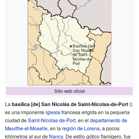
Basílica [de]
San Nicolás
de Saint-
Nicolas-de-
Port
Sitio web oficial
La
basílica [de] San Nicolás de Saint-Nicolas-de-Port
()
es una imponente
iglesia
francesa erigida en la pequeña
ciudad de
Saint-Nicolas-de-Port
, en el
departamento de
Meurthe-et-Moselle
, en la
región de Lorena
, a pocos
kilómetros al sur de
Nancy
. De estilo gótico flamígero, fue