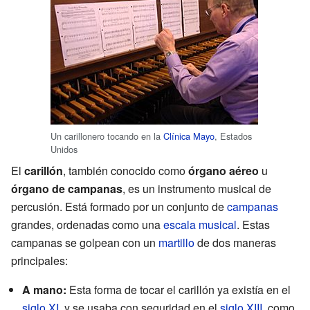
Un carillonero tocando en la
Clínica Mayo
, Estados
Unidos
El
carillón
, también conocido como
órgano aéreo
u
órgano de campanas
, es un instrumento musical de
percusión. Está formado por un conjunto de
campanas
grandes, ordenadas como una
escala musical
. Estas
campanas se golpean con un
martillo
de dos maneras
principales:
A mano:
Esta forma de tocar el carillón ya existía en el
siglo XI
, y se usaba con seguridad en el
siglo XIII
, como