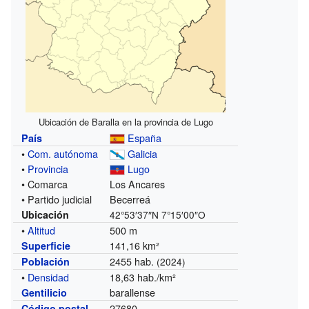
Ubicación de Baralla en la provincia de Lugo
España
País
•
Com. autónoma
Galicia
•
Provincia
Lugo
• Comarca
Los Ancares
• Partido judicial
Becerreá
Ubicación
42°53′37″N
7°15′00″O
•
Altitud
500 m
141,16 km²
Superficie
2455 hab.
Población
(2024)
•
Densidad
18,63 hab./km²
barallense
Gentilicio
27680
Código postal