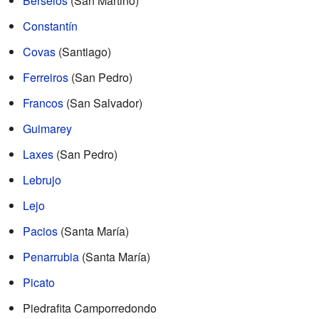
Berselos
(San Martiño)
Constantín
Covas
(Santiago)
Ferreiros
(San Pedro)
Francos
(San Salvador)
Guimarey
Laxes
(San Pedro)
Lebrujo
Lejo
Pacios
(Santa María)
Penarrubia
(Santa María)
Picato
Piedrafita Camporredondo