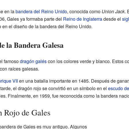
e en la
bandera del Reino Unido
, conocida como
Union Jack
. 
06, Gales ya formaba parte del
Reino de Inglaterra
desde el
sigl
 en el diseño de la bandera del Reino Unido.
de la Bandera Galesa
el famoso
dragón galés
con los colores verde y blanco. Estos co
 con raíces galesas.
rique VII
en una batalla importante en 1485. Después de ganar,
 tarde, el dragón rojo se convirtió en un símbolo en el
escudo de
es. Finalmente, en 1959, fue reconocida como la bandera naci
n Rojo de Gales
a bandera de Gales es muy antiguo. Algunos