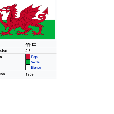
2:3
ción
es
Rojo
Verde
Blanco
1959
ión