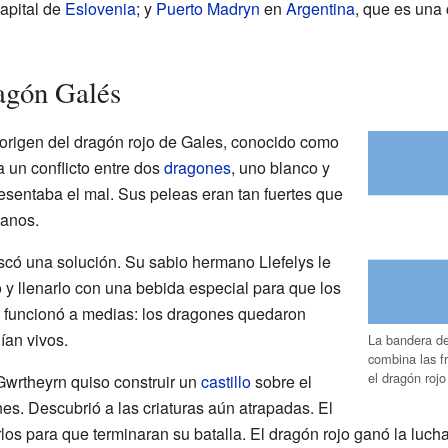
capital de
Eslovenia
; y
Puerto Madryn
en
Argentina
, que es una
agón Galés
origen del dragón rojo de Gales, conocido como
 un conflicto entre dos
dragones
, uno blanco y
esentaba el mal. Sus peleas eran tan fuertes que
anos.
có una solución. Su sabio hermano Llefelys le
 y llenarlo con una bebida especial para que los
n funcionó a medias: los dragones quedaron
ían vivos.
La bandera de
combina las f
el dragón roj
Gwrtheyrn quiso construir un
castillo
sobre el
es. Descubrió a las criaturas aún atrapadas. El
los para que terminaran su batalla. El dragón rojo ganó la lucha