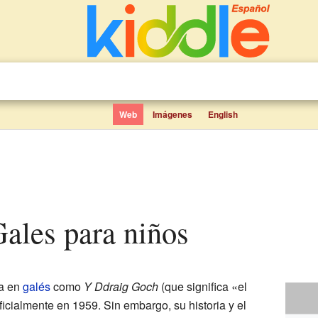
Web
Imágenes
English
Gales para niños
da en
galés
como
Y Ddraig Goch
(que significa «el
ficialmente en 1959. Sin embargo, su historia y el