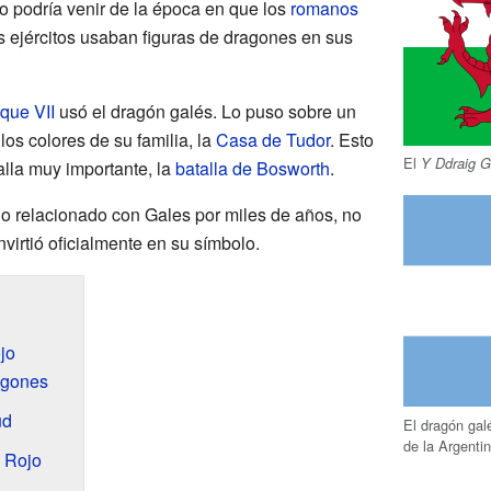
o podría venir de la época en que los
romanos
s ejércitos usaban figuras de dragones en sus
que VII
usó el dragón galés. Lo puso sobre un
los colores de su familia, la
Casa de Tudor
. Esto
El
Y Ddraig 
alla muy importante, la
batalla de Bosworth
.
o relacionado con Gales por miles de años, no
virtió oficialmente en su símbolo.
jo
ragones
ud
El dragón gal
de la Argenti
n Rojo