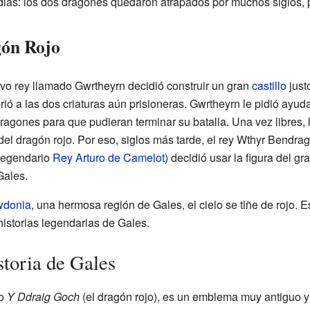
dias: los dos dragones quedaron atrapados por muchos siglos, p
gón Rojo
o rey llamado Gwrtheyrn decidió construir un gran
castillo
just
ió a las dos criaturas aún prisioneras. Gwrtheyrn le pidió ayu
dragones para que pudieran terminar su batalla. Una vez libres, 
ia del dragón rojo. Por eso, siglos más tarde, el rey Wthyr Bend
 legendario
Rey Arturo de Camelot
) decidió usar la figura del 
Gales.
donia
, una hermosa región de Gales, el cielo se tiñe de rojo. 
 historias legendarias de Gales.
storia de Gales
mo
Y Ddraig Goch
(el dragón rojo), es un emblema muy antiguo y 