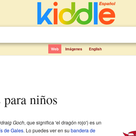
Web
Imágenes
English
s para niños
draig Goch
, que significa 'el dragón rojo') es un
s de Gales
. Lo puedes ver en su
bandera de